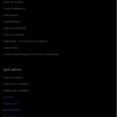
Casa de Cultura
Casal Torreblanca
Xalet Negre
Casal Mira-sol
Casino La Floresta
Casal Les Planes
Sala Clavé - La Unió Centre Cultural
Casa Aymat
Centre Grau-Garriga d'Art Tèxtil Contemporani
Què oferim
Cessió d'espais
Suport a les entitats
Impuls a la creativitat
La Pua
Oficina Jove
Bar Bocamoll
Teatre Mira-sol