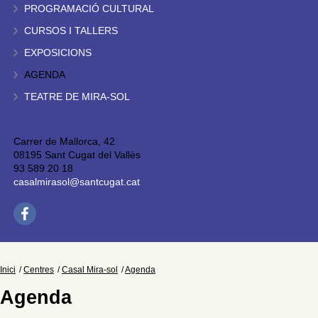
PROGRAMACIÓ CULTURAL
CURSOS I TALLERS
EXPOSICIONS
AGENDA
TEATRE DE MIRA-SOL
Carrer de Mallorca, 42
08195 Sant Cugat del Vallès
93 589 20 18
casalmirasol@santcugat.cat
Inici
Centres
Casal Mira-sol
Agenda
Agenda