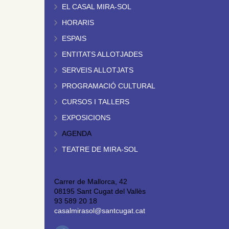
EL CASAL MIRA-SOL
HORARIS
ESPAIS
ENTITATS ALLOTJADES
SERVEIS ALLOTJATS
PROGRAMACIÓ CULTURAL
CURSOS I TALLERS
EXPOSICIONS
AGENDA
TEATRE DE MIRA-SOL
Carrer de Mallorca, 42
08195 Sant Cugat del Vallès
93 589 20 18
casalmirasol@santcugat.cat