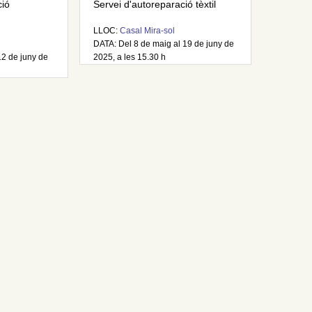
ció
Servei d'autoreparació tèxtil
LLOC:
Casal Mira-sol
DATA: Del 8 de maig al 19 de juny de
12 de juny de
2025, a les 15.30 h