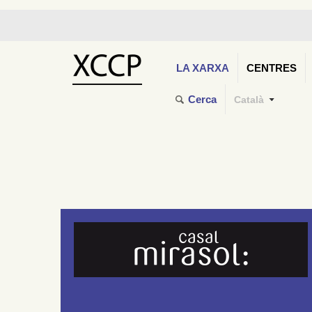
LA XARXA
CENTRES
Cerca
Català