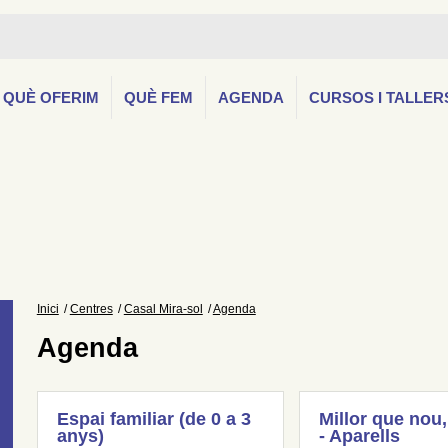
QUÈ OFERIM
QUÈ FEM
AGENDA
CURSOS I TALLER
Inici
Centres
Casal Mira-sol
Agenda
Agenda
Espai familiar (de 0 a 3
Millor que nou,
anys)
- Aparells