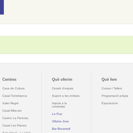
Centres
Què oferim
Què fem
Casa de Cultura
Cessió d'espais
Cursos i Tallers
Casal Torreblanca
Suport a les entitats
Programació pròpia
Xalet Negre
Impuls a la
Exposicions
creativitat
Casal Mira-sol
La Pua
Casino La Floresta
Oficina Jove
Casal Les Planes
Bar Bocamoll
Sala Clavé - La Unió