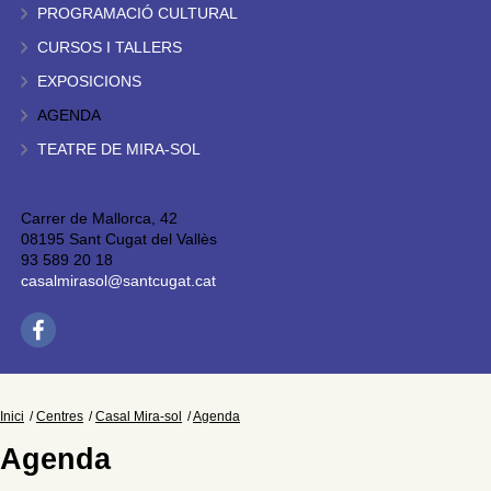
PROGRAMACIÓ CULTURAL
CURSOS I TALLERS
EXPOSICIONS
AGENDA
TEATRE DE MIRA-SOL
Carrer de Mallorca, 42
08195 Sant Cugat del Vallès
93 589 20 18
casalmirasol@santcugat.cat
Inici
Centres
Casal Mira-sol
Agenda
Agenda