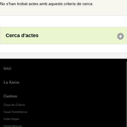
No s'han trobat actes amb aquests criteris de cerca
Cerca d'actes
Inici
La Xarxa
Centres
Casa de Cultura
Casal Torreblanca
Xalet Negre
Casal Mira-sol