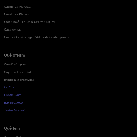
Casino La Floresta
Casal Les Planes
Sala Clavé - La Unió Centre Cultural
Casa Aymat
Centre Grau-Garriga d'Art Tèxtil Contemporani
Què oferim
Cessió d'espais
Suport a les entitats
Impuls a la creativitat
La Pua
Oficina Jove
Bar Bocamoll
Teatre Mira-sol
Què fem