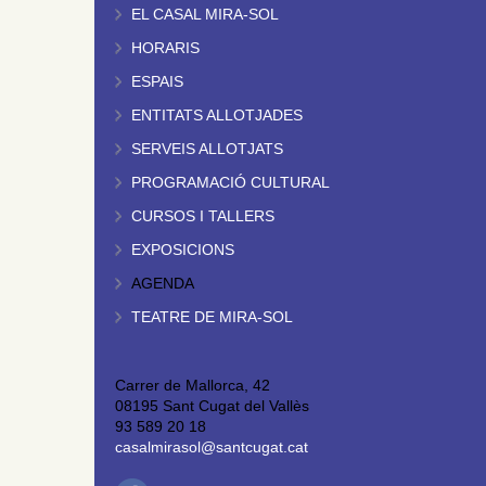
EL CASAL MIRA-SOL
HORARIS
ESPAIS
ENTITATS ALLOTJADES
SERVEIS ALLOTJATS
PROGRAMACIÓ CULTURAL
CURSOS I TALLERS
EXPOSICIONS
AGENDA
TEATRE DE MIRA-SOL
Carrer de Mallorca, 42
08195 Sant Cugat del Vallès
93 589 20 18
casalmirasol@santcugat.cat