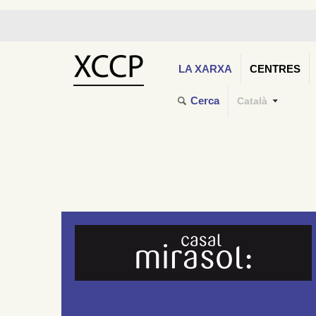
LA XARXA
CENTRES
Cerca
Català