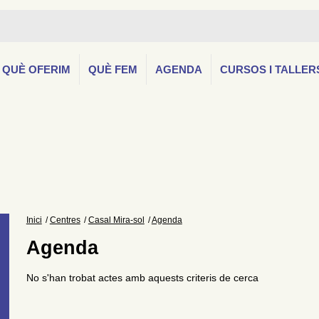
QUÈ OFERIM
QUÈ FEM
AGENDA
CURSOS I TALLER
Inici
Centres
Casal Mira-sol
Agenda
Agenda
No s'han trobat actes amb aquests criteris de cerca