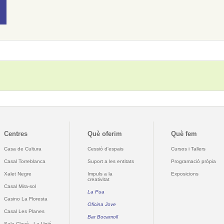
Centres
Què oferim
Què fem
Casa de Cultura
Cessió d'espais
Cursos i Tallers
Casal Torreblanca
Suport a les entitats
Programació pròpia
Xalet Negre
Impuls a la
Exposicions
creativitat
Casal Mira-sol
La Pua
Casino La Floresta
Oficina Jove
Casal Les Planes
Bar Bocamoll
Sala Clavé - La Unió