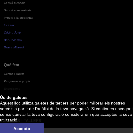
Cessió d'espais
Suport a les entitats
Impuls a la creativitat
La Pua
Oficina Jove
Bar Bocamoll
Teatre Mira-sol
Què fem
Cursos i Tallers
Programació pròpia
Exposicions
Ús de galetes
Aquest lloc utilitza galetes de tercers per poder millorar els nostres
Agenda
serveis a partir de l'anàlisi de la teva navegació. Si continues navegant
sense canviar la teva configuració considerarem que acceptes la seva
utilització.
CURSOS I TALLERS
Accepto