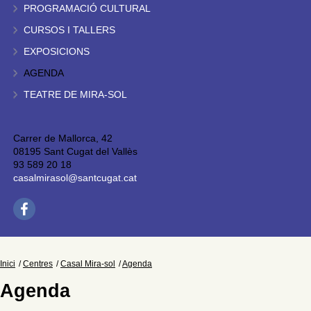
PROGRAMACIÓ CULTURAL
CURSOS I TALLERS
EXPOSICIONS
AGENDA
TEATRE DE MIRA-SOL
Carrer de Mallorca, 42
08195 Sant Cugat del Vallès
93 589 20 18
casalmirasol@santcugat.cat
Inici
Centres
Casal Mira-sol
Agenda
Agenda