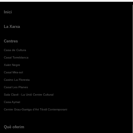
Inici
La Xarxa
Centres
Casa de Cultura
Casal Torreblanca
Xalet Negre
Casal Mira-sol
Casino La Floresta
Casal Les Planes
Sala Clavé - La Unió Centre Cultural
Casa Aymat
Centre Grau-Garriga d'Art Tèxtil Contemporani
Què oferim