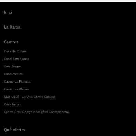
Inici
La Xarxa
Centres
Casa de Cultura
Casal Torreblanca
Xalet Negre
Casal Mira-sol
Casino La Floresta
Casal Les Planes
Sala Clavé - La Unió Centre Cultural
Casa Aymat
Centre Grau-Garriga d'Art Tèxtil Contemporani
Què oferim