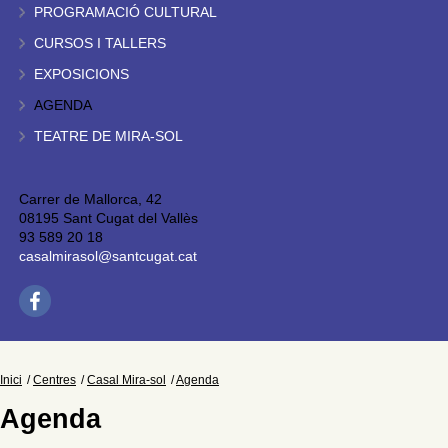
PROGRAMACIÓ CULTURAL
CURSOS I TALLERS
EXPOSICIONS
AGENDA
TEATRE DE MIRA-SOL
Carrer de Mallorca, 42
08195 Sant Cugat del Vallès
93 589 20 18
casalmirasol@santcugat.cat
Inici
Centres
Casal Mira-sol
Agenda
Agenda