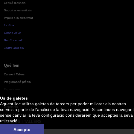
Cessió d'espais
Suport a les entitats
Impuls a la creativitat
La Pua
Oficina Jove
Bar Bocamoll
Teatre Mira-sol
Què fem
Cursos i Tallers
Programació pròpia
Exposicions
Ús de galetes
Aquest lloc utilitza galetes de tercers per poder millorar els nostres
Agenda
serveis a partir de l'anàlisi de la teva navegació. Si continues navegant
sense canviar la teva configuració considerarem que acceptes la seva
utilització.
CURSOS I TALLERS
Accepto