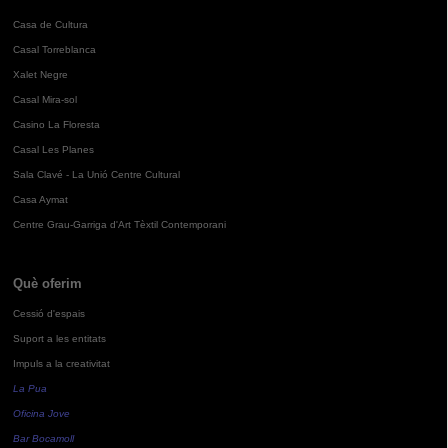
Casa de Cultura
Casal Torreblanca
Xalet Negre
Casal Mira-sol
Casino La Floresta
Casal Les Planes
Sala Clavé - La Unió Centre Cultural
Casa Aymat
Centre Grau-Garriga d'Art Tèxtil Contemporani
Què oferim
Cessió d'espais
Suport a les entitats
Impuls a la creativitat
La Pua
Oficina Jove
Bar Bocamoll