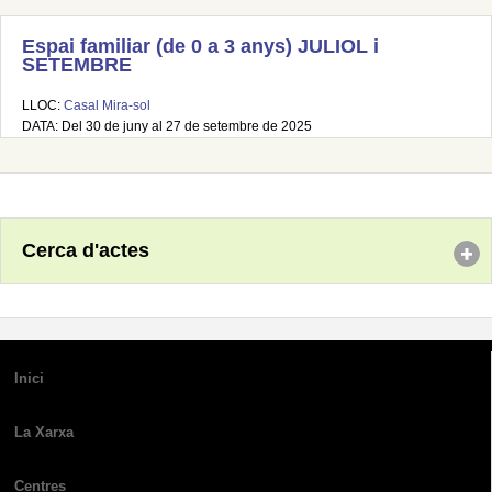
Espai familiar (de 0 a 3 anys) JULIOL i
SETEMBRE
LLOC:
Casal Mira-sol
DATA: Del 30 de juny al 27 de setembre de 2025
Cerca d'actes
Inici
La Xarxa
Centres