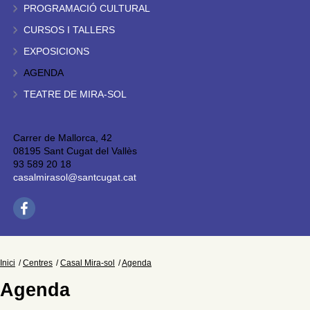
PROGRAMACIÓ CULTURAL
CURSOS I TALLERS
EXPOSICIONS
AGENDA
TEATRE DE MIRA-SOL
Carrer de Mallorca, 42
08195 Sant Cugat del Vallès
93 589 20 18
casalmirasol@santcugat.cat
Inici
Centres
Casal Mira-sol
Agenda
Agenda