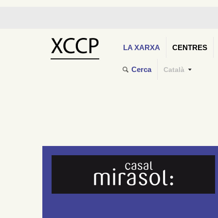
LA XARXA
CENTRES
Cerca
Català