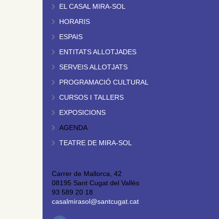
EL CASAL MIRA-SOL
HORARIS
ESPAIS
ENTITATS ALLOTJADES
SERVEIS ALLOTJATS
PROGRAMACIÓ CULTURAL
CURSOS I TALLERS
EXPOSICIONS
AGENDA
TEATRE DE MIRA-SOL
Carrer de Mallorca, 42
08195 Sant Cugat del Vallès
93 589 20 18
casalmirasol@santcugat.cat