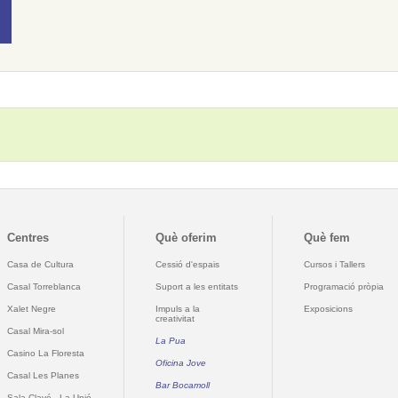
Centres
Què oferim
Què fem
Casa de Cultura
Cessió d'espais
Cursos i Tallers
Casal Torreblanca
Suport a les entitats
Programació pròpia
Xalet Negre
Impuls a la
Exposicions
creativitat
Casal Mira-sol
La Pua
Casino La Floresta
Oficina Jove
Casal Les Planes
Bar Bocamoll
Sala Clavé - La Unió