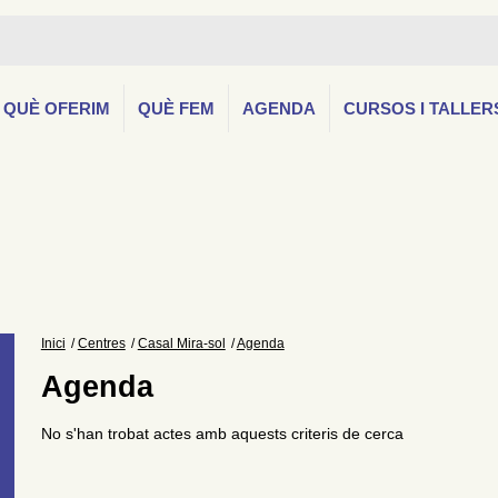
QUÈ OFERIM
QUÈ FEM
AGENDA
CURSOS I TALLER
Inici
Centres
Casal Mira-sol
Agenda
Agenda
No s'han trobat actes amb aquests criteris de cerca