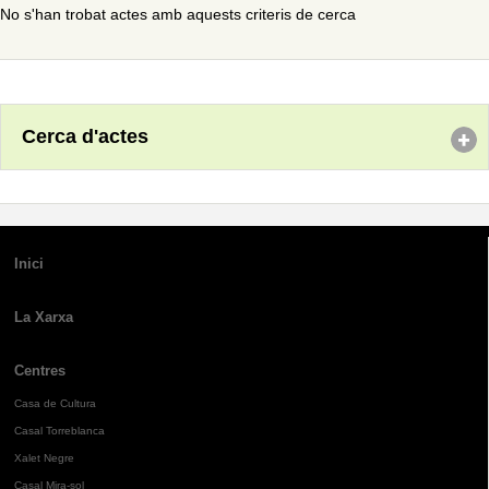
No s'han trobat actes amb aquests criteris de cerca
Cerca d'actes
Inici
La Xarxa
Centres
Casa de Cultura
Casal Torreblanca
Xalet Negre
Casal Mira-sol