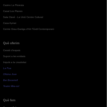
Casino La Floresta
Casal Les Planes
Sala Clavé - La Unió Centre Cultural
Casa Aymat
Centre Grau-Garriga d'Art Tèxtil Contemporani
Què oferim
Cessió d'espais
Suport a les entitats
Impuls a la creativitat
La Pua
Oficina Jove
Bar Bocamoll
Teatre Mira-sol
Què fem