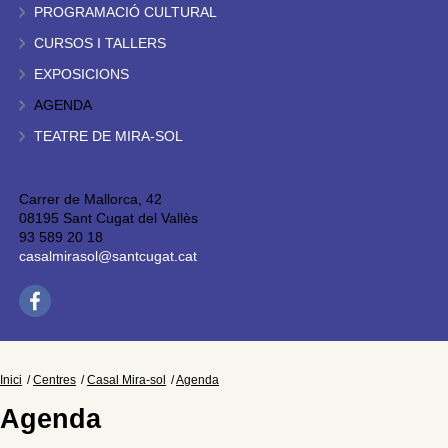
PROGRAMACIÓ CULTURAL
CURSOS I TALLERS
EXPOSICIONS
AGENDA
TEATRE DE MIRA-SOL
Carrer de Mallorca, 42
08195 Sant Cugat del Vallès
93 589 20 18
casalmirasol@santcugat.cat
Inici
Centres
Casal Mira-sol
Agenda
Agenda