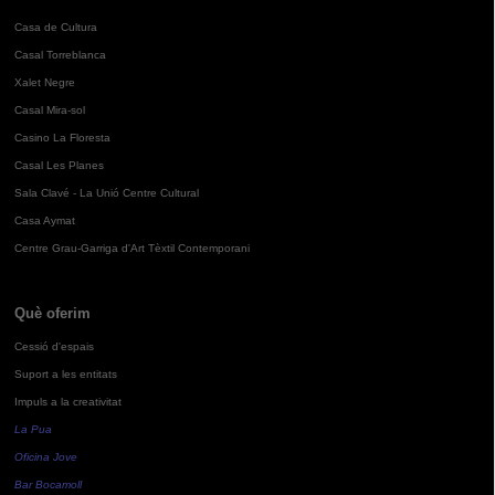
Casa de Cultura
Casal Torreblanca
Xalet Negre
Casal Mira-sol
Casino La Floresta
Casal Les Planes
Sala Clavé - La Unió Centre Cultural
Casa Aymat
Centre Grau-Garriga d'Art Tèxtil Contemporani
Què oferim
Cessió d'espais
Suport a les entitats
Impuls a la creativitat
La Pua
Oficina Jove
Bar Bocamoll