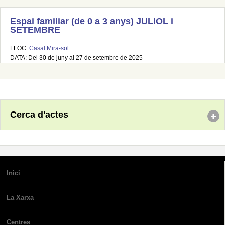
Espai familiar (de 0 a 3 anys) JULIOL i
SETEMBRE
LLOC:
Casal Mira-sol
DATA: Del 30 de juny al 27 de setembre de 2025
Cerca d'actes
Inici
La Xarxa
Centres