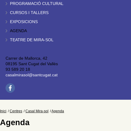
PROGRAMACIÓ CULTURAL
CURSOS I TALLERS
EXPOSICIONS
AGENDA
TEATRE DE MIRA-SOL
Carrer de Mallorca, 42
08195 Sant Cugat del Vallès
93 589 20 18
casalmirasol@santcugat.cat
Inici
Centres
Casal Mira-sol
Agenda
Agenda