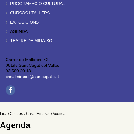
PROGRAMACIÓ CULTURAL
CURSOS I TALLERS
EXPOSICIONS
AGENDA
TEATRE DE MIRA-SOL
Carrer de Mallorca, 42
08195 Sant Cugat del Vallès
93 589 20 18
casalmirasol@santcugat.cat
Inici
Centres
Casal Mira-sol
Agenda
Agenda