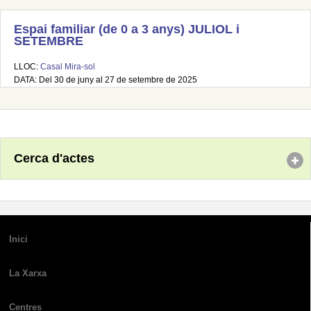
Espai familiar (de 0 a 3 anys) JULIOL i
SETEMBRE
LLOC:
Casal Mira-sol
DATA: Del 30 de juny al 27 de setembre de 2025
Cerca d'actes
Inici
La Xarxa
Centres