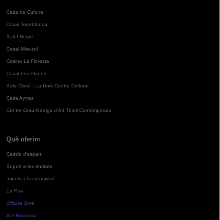
Casa de Cultura
Casal Torreblanca
Xalet Negre
Casal Mira-sol
Casino La Floresta
Casal Les Planes
Sala Clavé - La Unió Centre Cultural
Casa Aymat
Centre Grau-Garriga d'Art Tèxtil Contemporani
Què oferim
Cessió d'espais
Suport a les entitats
Impuls a la creativitat
La Pua
Oficina Jove
Bar Bocamoll