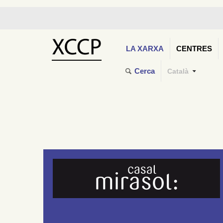
LA XARXA
CENTRES
Cerca
Català