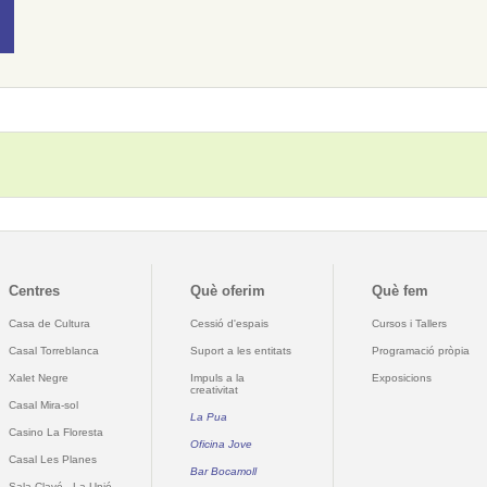
Centres
Què oferim
Què fem
Casa de Cultura
Cessió d'espais
Cursos i Tallers
Casal Torreblanca
Suport a les entitats
Programació pròpia
Xalet Negre
Impuls a la
Exposicions
creativitat
Casal Mira-sol
La Pua
Casino La Floresta
Oficina Jove
Casal Les Planes
Bar Bocamoll
Sala Clavé - La Unió