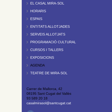
EL CASAL MIRA-SOL
HORARIS
ESPAIS
ENTITATS ALLOTJADES
SERVEIS ALLOTJATS
PROGRAMACIÓ CULTURAL
CURSOS I TALLERS
EXPOSICIONS
AGENDA
TEATRE DE MIRA-SOL
Carrer de Mallorca, 42
08195 Sant Cugat del Vallès
93 589 20 18
casalmirasol@santcugat.cat