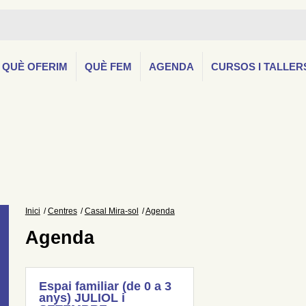
QUÈ OFERIM
QUÈ FEM
AGENDA
CURSOS I TALLER
Inici
Centres
Casal Mira-sol
Agenda
Agenda
Espai familiar (de 0 a 3
anys) JULIOL i