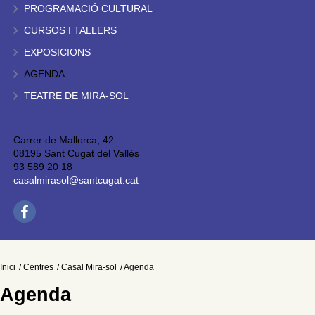
PROGRAMACIÓ CULTURAL
CURSOS I TALLERS
EXPOSICIONS
AGENDA
TEATRE DE MIRA-SOL
Carrer de Mallorca, 42
08195 Sant Cugat del Vallès
93 589 20 18
casalmirasol@santcugat.cat
Inici
Centres
Casal Mira-sol
Agenda
Agenda