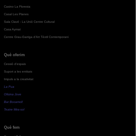
Casino La Floresta
Casal Les Planes
Sala Clavé - La Unió Centre Cultural
Casa Aymat
Centre Grau-Garriga d'Art Tèxtil Contemporani
Què oferim
Cessió d'espais
Suport a les entitats
Impuls a la creativitat
La Pua
Oficina Jove
Bar Bocamoll
Teatre Mira-sol
Què fem