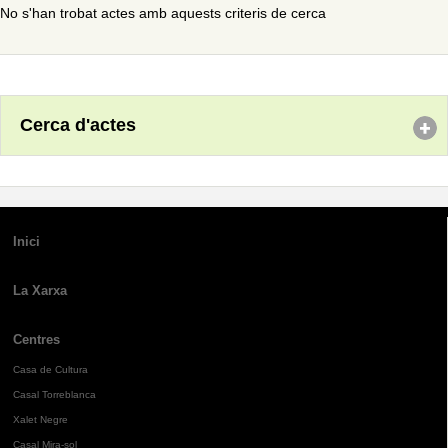
No s'han trobat actes amb aquests criteris de cerca
Cerca d'actes
Inici
La Xarxa
Centres
Casa de Cultura
Casal Torreblanca
Xalet Negre
Casal Mira-sol