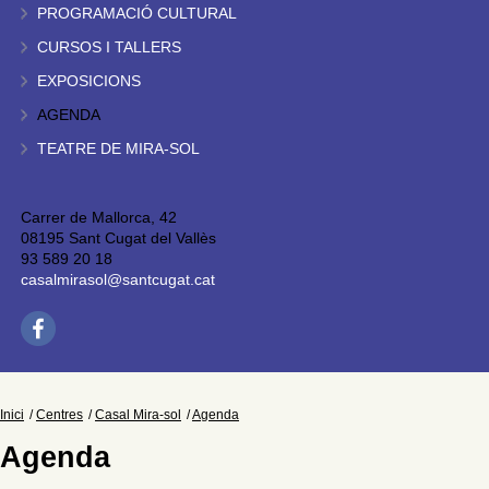
PROGRAMACIÓ CULTURAL
CURSOS I TALLERS
EXPOSICIONS
AGENDA
TEATRE DE MIRA-SOL
Carrer de Mallorca, 42
08195 Sant Cugat del Vallès
93 589 20 18
casalmirasol@santcugat.cat
Inici
Centres
Casal Mira-sol
Agenda
Agenda