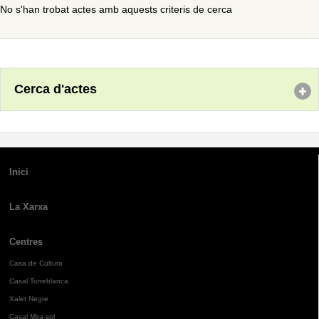
No s'han trobat actes amb aquests criteris de cerca
Cerca d'actes
Inici
La Xarxa
Centres
Casa de Cultura
Casal Torreblanca
Xalet Negre
Casal Mira-sol