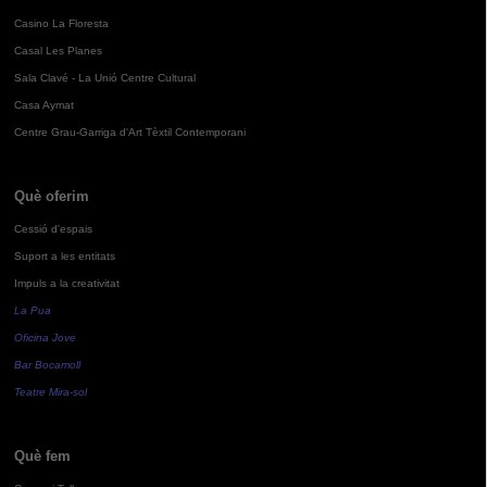
Casino La Floresta
Casal Les Planes
Sala Clavé - La Unió Centre Cultural
Casa Aymat
Centre Grau-Garriga d'Art Tèxtil Contemporani
Què oferim
Cessió d'espais
Suport a les entitats
Impuls a la creativitat
La Pua
Oficina Jove
Bar Bocamoll
Teatre Mira-sol
Què fem