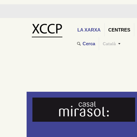
LA XARXA
CENTRES
Cerca
Català