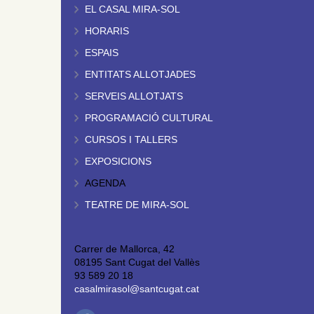
EL CASAL MIRA-SOL
HORARIS
ESPAIS
ENTITATS ALLOTJADES
SERVEIS ALLOTJATS
PROGRAMACIÓ CULTURAL
CURSOS I TALLERS
EXPOSICIONS
AGENDA
TEATRE DE MIRA-SOL
Carrer de Mallorca, 42
08195 Sant Cugat del Vallès
93 589 20 18
casalmirasol@santcugat.cat