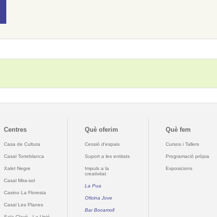
Centres
Què oferim
Què fem
Casa de Cultura
Cessió d'espais
Cursos i Tallers
Casal Torreblanca
Suport a les entitats
Programació pròpia
Xalet Negre
Impuls a la
Exposicions
creativitat
Casal Mira-sol
La Pua
Casino La Floresta
Oficina Jove
Casal Les Planes
Bar Bocamoll
Sala Clavé - La Unió