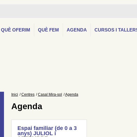
QUÈ OFERIM
QUÈ FEM
AGENDA
CURSOS I TALLER
Inici
Centres
Casal Mira-sol
Agenda
Agenda
Espai familiar (de 0 a 3
anys) JULIOL i