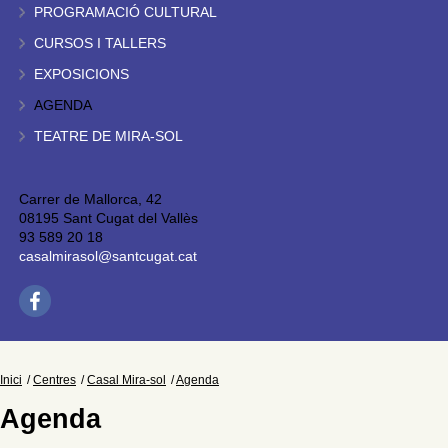
PROGRAMACIÓ CULTURAL
CURSOS I TALLERS
EXPOSICIONS
AGENDA
TEATRE DE MIRA-SOL
Carrer de Mallorca, 42
08195 Sant Cugat del Vallès
93 589 20 18
casalmirasol@santcugat.cat
Inici
Centres
Casal Mira-sol
Agenda
Agenda