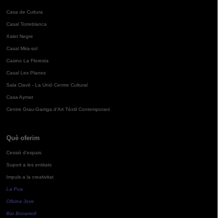
Casa de Cultura
Casal Torreblanca
Xalet Negre
Casal Mira-sol
Casino La Floresta
Casal Les Planes
Sala Clavé - La Unió Centre Cultural
Casa Aymat
Centre Grau-Garriga d'Art Tèxtil Contemporani
Què oferim
Cessió d'espais
Suport a les entitats
Impuls a la creativitat
La Pua
Oficina Jove
Bar Bocamoll