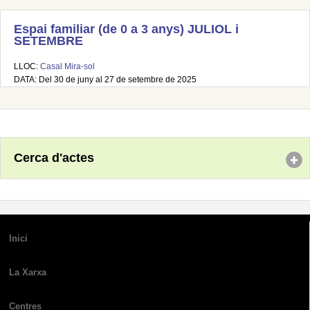
Espai familiar (de 0 a 3 anys) JULIOL i
SETEMBRE
LLOC:
Casal Mira-sol
DATA: Del 30 de juny al 27 de setembre de 2025
Cerca d'actes
Inici
La Xarxa
Centres