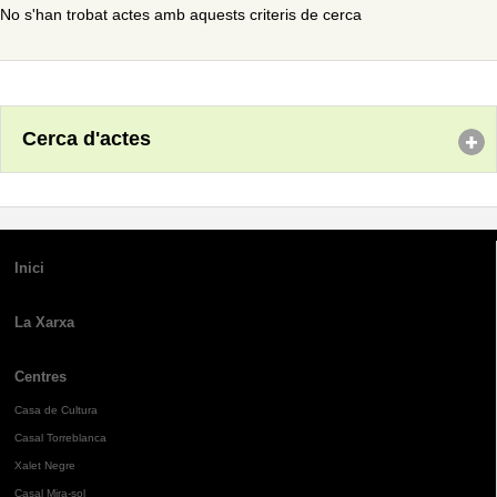
No s'han trobat actes amb aquests criteris de cerca
Cerca d'actes
Inici
La Xarxa
Centres
Casa de Cultura
Casal Torreblanca
Xalet Negre
Casal Mira-sol