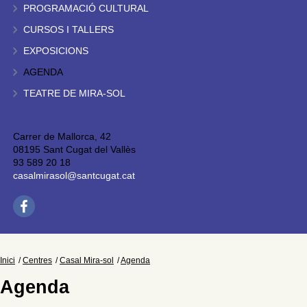
PROGRAMACIÓ CULTURAL
CURSOS I TALLERS
EXPOSICIONS
AGENDA
TEATRE DE MIRA-SOL
Carrer de Mallorca, 42
08195 Sant Cugat del Vallès
93 589 20 18
casalmirasol@santcugat.cat
Inici
Centres
Casal Mira-sol
Agenda
Agenda