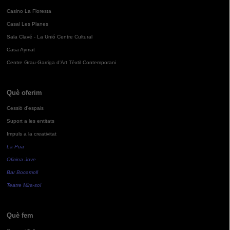
Casino La Floresta
Casal Les Planes
Sala Clavé - La Unió Centre Cultural
Casa Aymat
Centre Grau-Garriga d'Art Tèxtil Contemporani
Què oferim
Cessió d'espais
Suport a les entitats
Impuls a la creativitat
La Pua
Oficina Jove
Bar Bocamoll
Teatre Mira-sol
Què fem