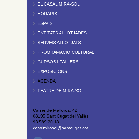
EL CASAL MIRA-SOL
HORARIS
ESPAIS
ENTITATS ALLOTJADES
SERVEIS ALLOTJATS
PROGRAMACIÓ CULTURAL
CURSOS I TALLERS
EXPOSICIONS
AGENDA
TEATRE DE MIRA-SOL
Carrer de Mallorca, 42
08195 Sant Cugat del Vallès
93 589 20 18
casalmirasol@santcugat.cat