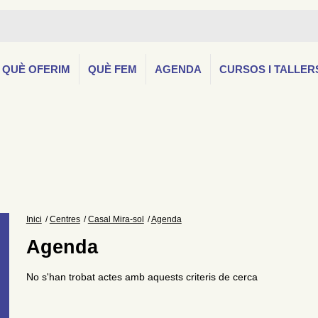
QUÈ OFERIM
QUÈ FEM
AGENDA
CURSOS I TALLER
Inici
Centres
Casal Mira-sol
Agenda
Agenda
No s'han trobat actes amb aquests criteris de cerca