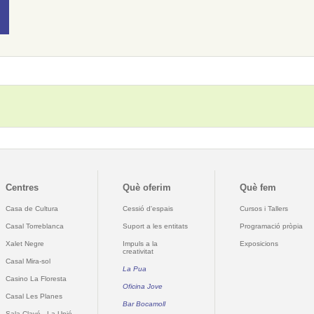
Centres
Què oferim
Què fem
Casa de Cultura
Cessió d'espais
Cursos i Tallers
Casal Torreblanca
Suport a les entitats
Programació pròpia
Xalet Negre
Impuls a la
Exposicions
creativitat
Casal Mira-sol
La Pua
Casino La Floresta
Oficina Jove
Casal Les Planes
Bar Bocamoll
Sala Clavé - La Unió