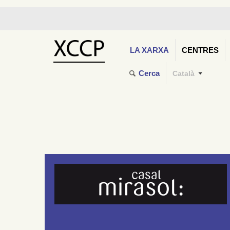
LA XARXA
CENTRES
Cerca
Català