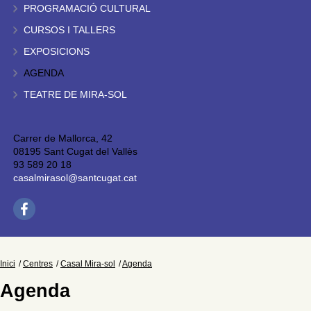
PROGRAMACIÓ CULTURAL
CURSOS I TALLERS
EXPOSICIONS
AGENDA
TEATRE DE MIRA-SOL
Carrer de Mallorca, 42
08195 Sant Cugat del Vallès
93 589 20 18
casalmirasol@santcugat.cat
Inici
Centres
Casal Mira-sol
Agenda
Agenda