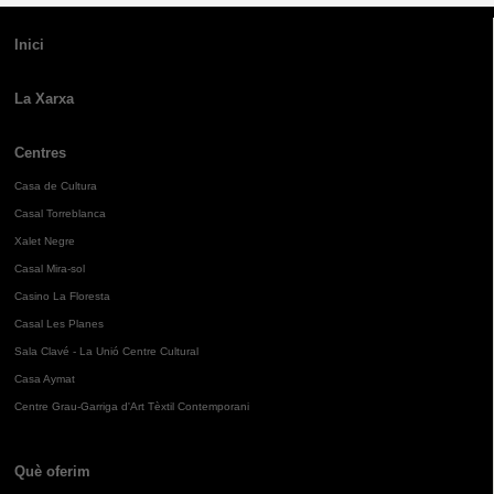
Inici
La Xarxa
Centres
Casa de Cultura
Casal Torreblanca
Xalet Negre
Casal Mira-sol
Casino La Floresta
Casal Les Planes
Sala Clavé - La Unió Centre Cultural
Casa Aymat
Centre Grau-Garriga d'Art Tèxtil Contemporani
Què oferim