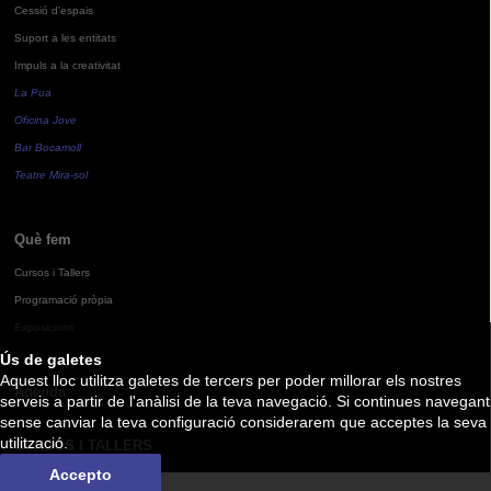
Cessió d'espais
Suport a les entitats
Impuls a la creativitat
La Pua
Oficina Jove
Bar Bocamoll
Teatre Mira-sol
Què fem
Cursos i Tallers
Programació pròpia
Exposicions
Ús de galetes
Aquest lloc utilitza galetes de tercers per poder millorar els nostres
Agenda
serveis a partir de l'anàlisi de la teva navegació. Si continues navegant
sense canviar la teva configuració considerarem que acceptes la seva
utilització.
CURSOS I TALLERS
Accepto