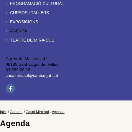
PROGRAMACIÓ CULTURAL
CURSOS I TALLERS
EXPOSICIONS
AGENDA
TEATRE DE MIRA-SOL
Carrer de Mallorca, 42
08195 Sant Cugat del Vallès
93 589 20 18
casalmirasol@santcugat.cat
Inici
Centres
Casal Mira-sol
Agenda
Agenda