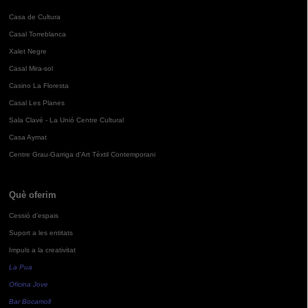
Casa de Cultura
Casal Torreblanca
Xalet Negre
Casal Mira-sol
Casino La Floresta
Casal Les Planes
Sala Clavé - La Unió Centre Cultural
Casa Aymat
Centre Grau-Garriga d'Art Tèxtil Contemporani
Què oferim
Cessió d'espais
Suport a les entitats
Impuls a la creativitat
La Pua
Oficina Jove
Bar Bocamoll