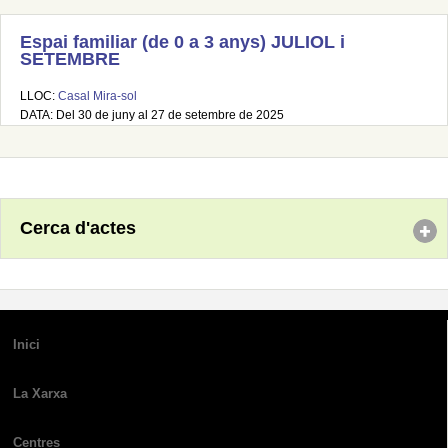
Espai familiar (de 0 a 3 anys) JULIOL i
SETEMBRE
LLOC:
Casal Mira-sol
DATA: Del 30 de juny al 27 de setembre de 2025
Cerca d'actes
Inici
La Xarxa
Centres