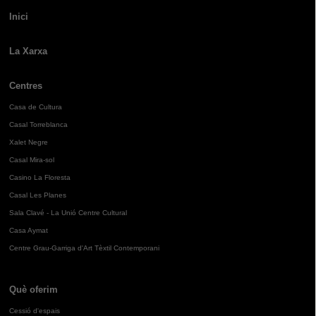
Inici
La Xarxa
Centres
Casa de Cultura
Casal Torreblanca
Xalet Negre
Casal Mira-sol
Casino La Floresta
Casal Les Planes
Sala Clavé - La Unió Centre Cultural
Casa Aymat
Centre Grau-Garriga d'Art Tèxtil Contemporani
Què oferim
Cessió d'espais