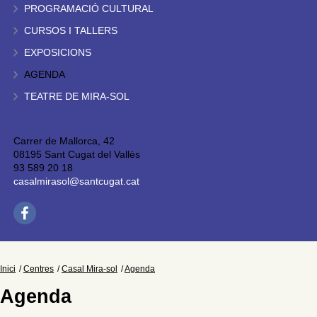
PROGRAMACIÓ CULTURAL
CURSOS I TALLERS
EXPOSICIONS
AGENDA
TEATRE DE MIRA-SOL
Carrer de Mallorca, 42
08195 Sant Cugat del Vallès
93 589 20 18
casalmirasol@santcugat.cat
Inici
Centres
Casal Mira-sol
Agenda
Agenda