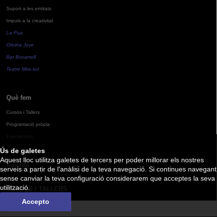
Suport a les entitats
Impuls a la creativitat
La Pua
Oficina Jove
Bar Bocamoll
Teatre Mira-sol
Què fem
Cursos i Tallers
Programació pròpia
Exposicions
Ús de galetes
Aquest lloc utilitza galetes de tercers per poder millorar els nostres
Agenda
serveis a partir de l'anàlisi de la teva navegació. Si continues navegant
sense canviar la teva configuració considerarem que acceptes la seva
utilització.
CURSOS I TALLERS
Accepto