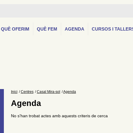
QUÈ OFERIM
QUÈ FEM
AGENDA
CURSOS I TALLER
Inici
Centres
Casal Mira-sol
Agenda
Agenda
No s'han trobat actes amb aquests criteris de cerca