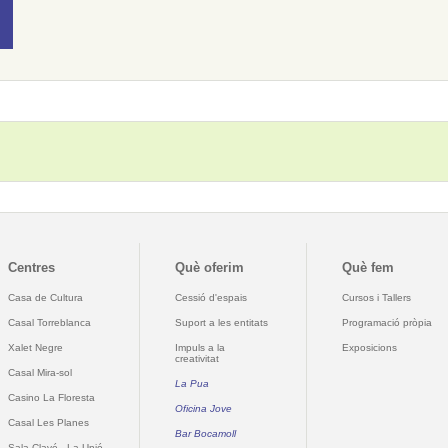
Centres
Què oferim
Què fem
Casa de Cultura
Cessió d'espais
Cursos i Tallers
Casal Torreblanca
Suport a les entitats
Programació pròpia
Xalet Negre
Impuls a la
Exposicions
creativitat
Casal Mira-sol
La Pua
Casino La Floresta
Oficina Jove
Casal Les Planes
Bar Bocamoll
Sala Clavé - La Unió