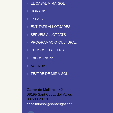
EL CASAL MIRA-SOL
HORARIS
ESPAIS
ENTITATS ALLOTJADES
SERVEIS ALLOTJATS
PROGRAMACIÓ CULTURAL
CURSOS I TALLERS
EXPOSICIONS
AGENDA
TEATRE DE MIRA-SOL
Carrer de Mallorca, 42
08195 Sant Cugat del Vallès
93 589 20 18
casalmirasol@santcugat.cat