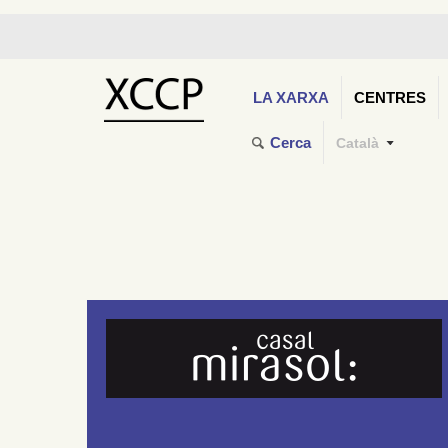
LA XARXA
CENTRES
Cerca
Català