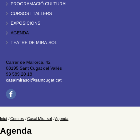
PROGRAMACIÓ CULTURAL
CURSOS I TALLERS
EXPOSICIONS
AGENDA
TEATRE DE MIRA-SOL
Carrer de Mallorca, 42
08195 Sant Cugat del Vallès
93 589 20 18
casalmirasol@santcugat.cat
Inici
Centres
Casal Mira-sol
Agenda
Agenda