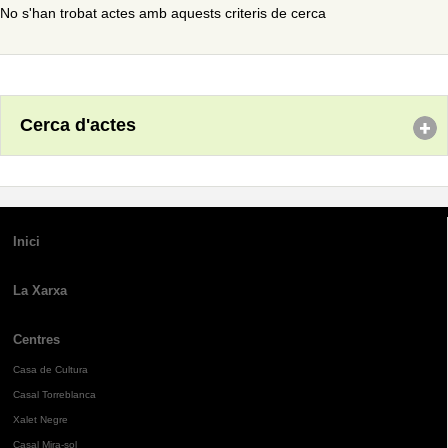
No s'han trobat actes amb aquests criteris de cerca
Cerca d'actes
Inici
La Xarxa
Centres
Casa de Cultura
Casal Torreblanca
Xalet Negre
Casal Mira-sol