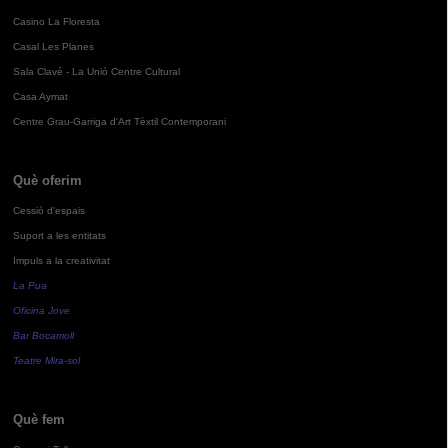
Casino La Floresta
Casal Les Planes
Sala Clavé - La Unió Centre Cultural
Casa Aymat
Centre Grau-Garriga d'Art Tèxtil Contemporani
Què oferim
Cessió d'espais
Suport a les entitats
Impuls a la creativitat
La Pua
Oficina Jove
Bar Bocamoll
Teatre Mira-sol
Què fem