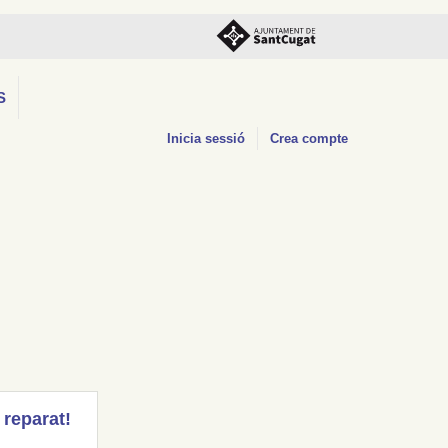
S
Inicia sessió
Crea compte
 reparat!