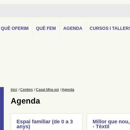
QUÈ OFERIM
QUÈ FEM
AGENDA
CURSOS I TALLER
Inici
Centres
Casal Mira-sol
Agenda
Agenda
Espai familiar (de 0 a 3
Millor que nou,
anys)
- Tèxtil