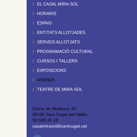
EL CASAL MIRA-SOL
HORARIS
ESPAIS
ENTITATS ALLOTJADES
SERVEIS ALLOTJATS
PROGRAMACIÓ CULTURAL
CURSOS I TALLERS
EXPOSICIONS
AGENDA
TEATRE DE MIRA-SOL
Carrer de Mallorca, 42
08195 Sant Cugat del Vallès
93 589 20 18
casalmirasol@santcugat.cat