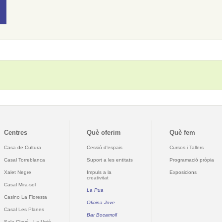
Centres
Què oferim
Què fem
Casa de Cultura
Cessió d'espais
Cursos i Tallers
Casal Torreblanca
Suport a les entitats
Programació pròpia
Xalet Negre
Impuls a la
Exposicions
creativitat
Casal Mira-sol
La Pua
Casino La Floresta
Oficina Jove
Casal Les Planes
Bar Bocamoll
Sala Clavé - La Unió