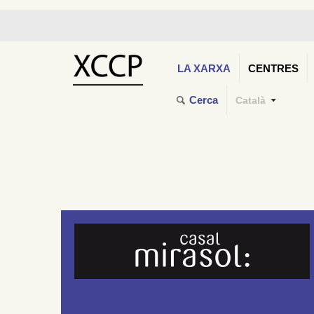
LA XARXA
CENTRES
Cerca
Català