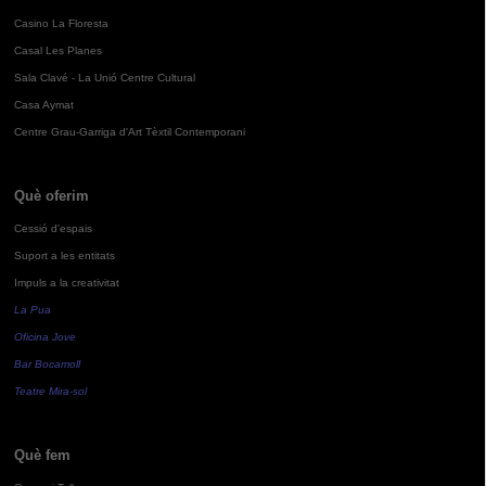
Casino La Floresta
Casal Les Planes
Sala Clavé - La Unió Centre Cultural
Casa Aymat
Centre Grau-Garriga d'Art Tèxtil Contemporani
Què oferim
Cessió d'espais
Suport a les entitats
Impuls a la creativitat
La Pua
Oficina Jove
Bar Bocamoll
Teatre Mira-sol
Què fem