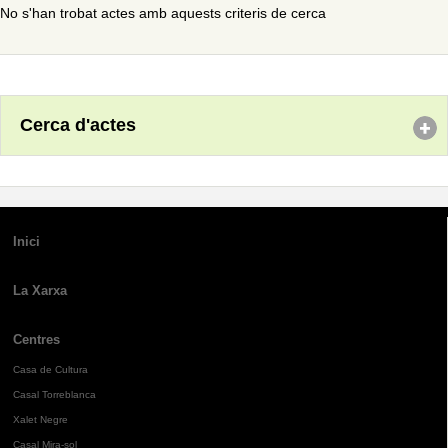
No s'han trobat actes amb aquests criteris de cerca
Cerca d'actes
Inici
La Xarxa
Centres
Casa de Cultura
Casal Torreblanca
Xalet Negre
Casal Mira-sol