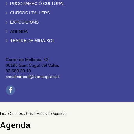
PROGRAMACIÓ CULTURAL
CURSOS I TALLERS
EXPOSICIONS
AGENDA
TEATRE DE MIRA-SOL
Carrer de Mallorca, 42
08195 Sant Cugat del Vallès
93 589 20 18
casalmirasol@santcugat.cat
Inici
Centres
Casal Mira-sol
Agenda
Agenda