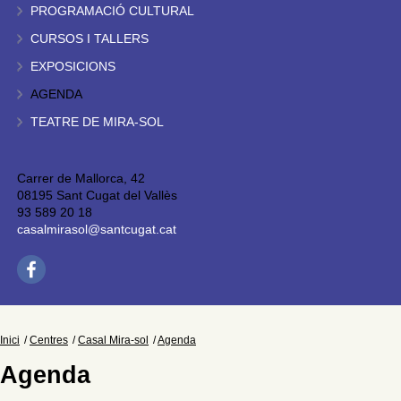
PROGRAMACIÓ CULTURAL
CURSOS I TALLERS
EXPOSICIONS
AGENDA
TEATRE DE MIRA-SOL
Carrer de Mallorca, 42
08195 Sant Cugat del Vallès
93 589 20 18
casalmirasol@santcugat.cat
Inici
Centres
Casal Mira-sol
Agenda
Agenda