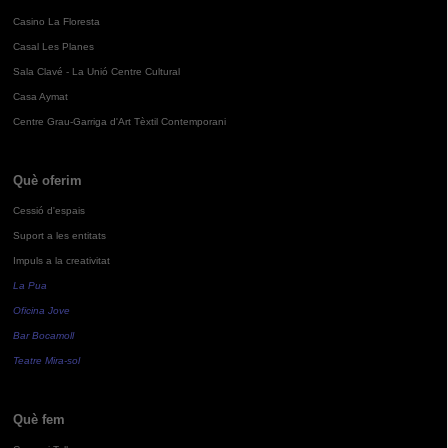
Casino La Floresta
Casal Les Planes
Sala Clavé - La Unió Centre Cultural
Casa Aymat
Centre Grau-Garriga d'Art Tèxtil Contemporani
Què oferim
Cessió d'espais
Suport a les entitats
Impuls a la creativitat
La Pua
Oficina Jove
Bar Bocamoll
Teatre Mira-sol
Què fem