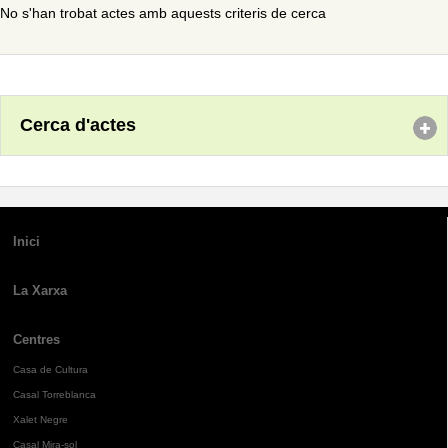
No s'han trobat actes amb aquests criteris de cerca
Cerca d'actes
Inici
La Xarxa
Centres
Casa de Cultura
Casal Torreblanca
Xalet Negre
Casal Mira-sol