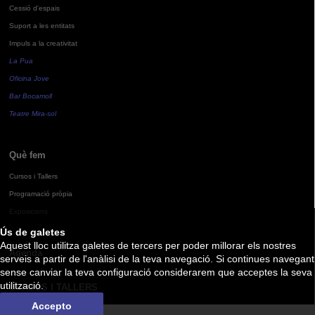
Cessió d'espais
Suport a les entitats
Impuls a la creativitat
La Pua
Oficina Jove
Bar Bocamoll
Teatre Mira-sol
Què fem
Cursos i Tallers
Programació pròpia
Exposicions
Ús de galetes
Aquest lloc utilitza galetes de tercers per poder millorar els nostres
Agenda
serveis a partir de l'anàlisi de la teva navegació. Si continues navegant
sense canviar la teva configuració considerarem que acceptes la seva
utilització.
CURSOS I TALLERS
Accepto