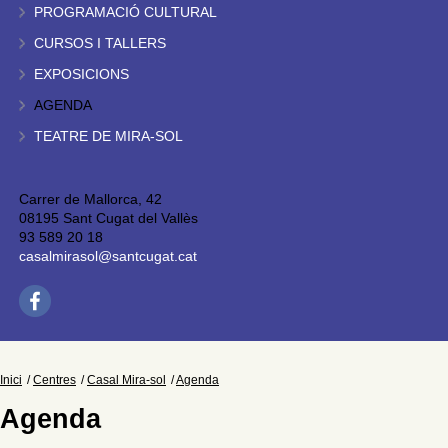
PROGRAMACIÓ CULTURAL
CURSOS I TALLERS
EXPOSICIONS
AGENDA
TEATRE DE MIRA-SOL
Carrer de Mallorca, 42
08195 Sant Cugat del Vallès
93 589 20 18
casalmirasol@santcugat.cat
Inici
Centres
Casal Mira-sol
Agenda
Agenda