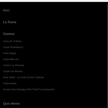
Inici
La Xarxa
Centres
Casa de Cultura
Casal Torreblanca
Xalet Negre
Casal Mira-sol
Casino La Floresta
Casal Les Planes
Sala Clavé - La Unió Centre Cultural
Casa Aymat
Centre Grau-Garriga d'Art Tèxtil Contemporani
Què oferim