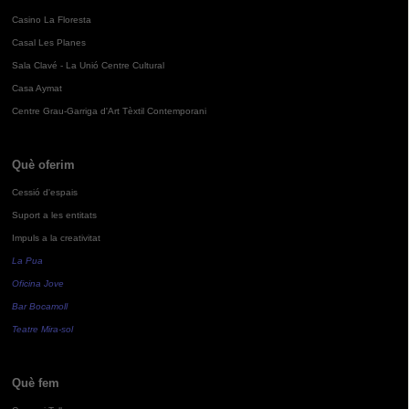
Casino La Floresta
Casal Les Planes
Sala Clavé - La Unió Centre Cultural
Casa Aymat
Centre Grau-Garriga d'Art Tèxtil Contemporani
Què oferim
Cessió d'espais
Suport a les entitats
Impuls a la creativitat
La Pua
Oficina Jove
Bar Bocamoll
Teatre Mira-sol
Què fem