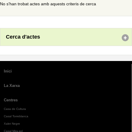
No s'han trobat actes amb aquests criteris de cerca
Cerca d'actes
Inici
La Xarxa
Centres
Casa de Cultura
Casal Torreblanca
Xalet Negre
Casal Mira-sol