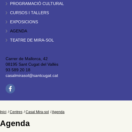
PROGRAMACIÓ CULTURAL
CURSOS I TALLERS
EXPOSICIONS
AGENDA
TEATRE DE MIRA-SOL
Carrer de Mallorca, 42
08195 Sant Cugat del Vallès
93 589 20 18
casalmirasol@santcugat.cat
Inici
Centres
Casal Mira-sol
Agenda
Agenda