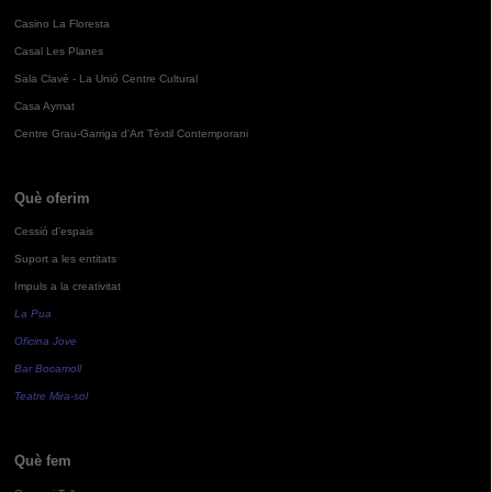
Casino La Floresta
Casal Les Planes
Sala Clavé - La Unió Centre Cultural
Casa Aymat
Centre Grau-Garriga d'Art Tèxtil Contemporani
Què oferim
Cessió d'espais
Suport a les entitats
Impuls a la creativitat
La Pua
Oficina Jove
Bar Bocamoll
Teatre Mira-sol
Què fem