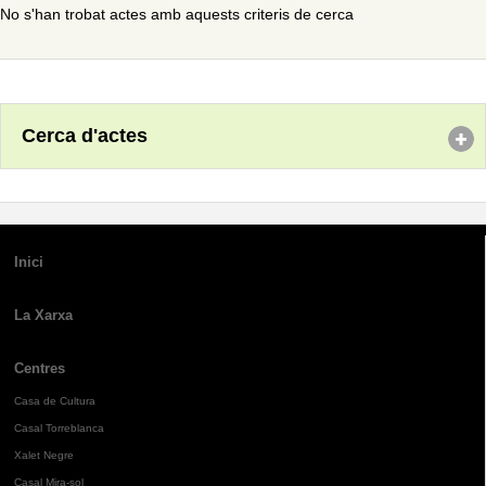
No s'han trobat actes amb aquests criteris de cerca
Cerca d'actes
Inici
La Xarxa
Centres
Casa de Cultura
Casal Torreblanca
Xalet Negre
Casal Mira-sol