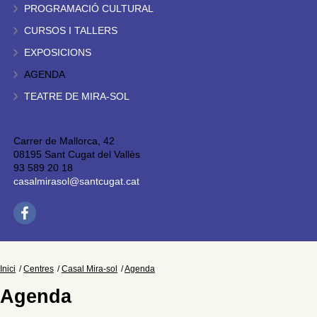
PROGRAMACIÓ CULTURAL
CURSOS I TALLERS
EXPOSICIONS
AGENDA
TEATRE DE MIRA-SOL
Carrer de Mallorca, 42
08195 Sant Cugat del Vallès
93 589 20 18
casalmirasol@santcugat.cat
Inici
Centres
Casal Mira-sol
Agenda
Agenda