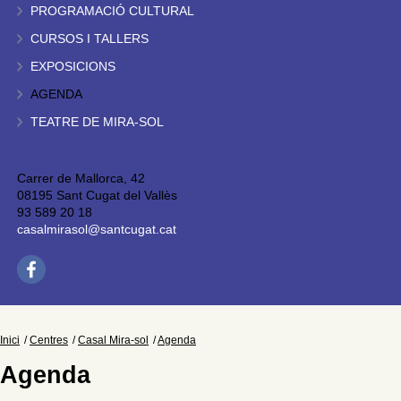
PROGRAMACIÓ CULTURAL
CURSOS I TALLERS
EXPOSICIONS
AGENDA
TEATRE DE MIRA-SOL
Carrer de Mallorca, 42
08195 Sant Cugat del Vallès
93 589 20 18
casalmirasol@santcugat.cat
Inici
Centres
Casal Mira-sol
Agenda
Agenda