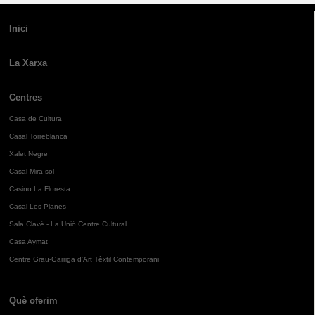
Inici
La Xarxa
Centres
Casa de Cultura
Casal Torreblanca
Xalet Negre
Casal Mira-sol
Casino La Floresta
Casal Les Planes
Sala Clavé - La Unió Centre Cultural
Casa Aymat
Centre Grau-Garriga d'Art Tèxtil Contemporani
Què oferim