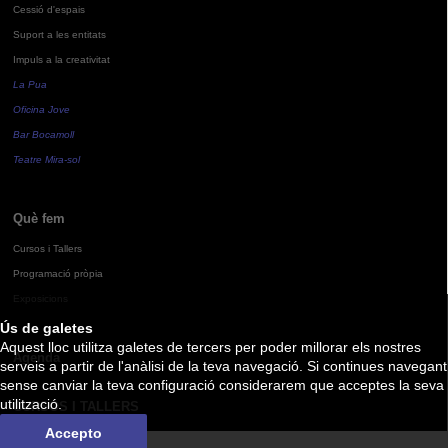
Cessió d'espais
Suport a les entitats
Impuls a la creativitat
La Pua
Oficina Jove
Bar Bocamoll
Teatre Mira-sol
Què fem
Cursos i Tallers
Programació pròpia
Exposicions
Ús de galetes
Aquest lloc utilitza galetes de tercers per poder millorar els nostres
Agenda
serveis a partir de l'anàlisi de la teva navegació. Si continues navegant
sense canviar la teva configuració considerarem que acceptes la seva
utilització.
CURSOS I TALLERS
Accepto