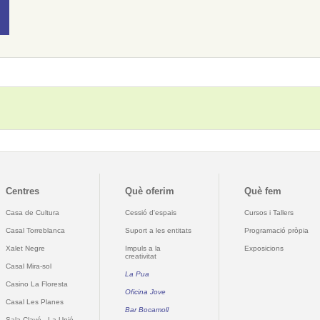
Centres
Què oferim
Què fem
Casa de Cultura
Cessió d'espais
Cursos i Tallers
Casal Torreblanca
Suport a les entitats
Programació pròpia
Xalet Negre
Impuls a la
Exposicions
creativitat
Casal Mira-sol
La Pua
Casino La Floresta
Oficina Jove
Casal Les Planes
Bar Bocamoll
Sala Clavé - La Unió