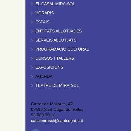
EL CASAL MIRA-SOL
HORARIS
ESPAIS
ENTITATS ALLOTJADES
SERVEIS ALLOTJATS
PROGRAMACIÓ CULTURAL
CURSOS I TALLERS
EXPOSICIONS
AGENDA
TEATRE DE MIRA-SOL
Carrer de Mallorca, 42
08195 Sant Cugat del Vallès
93 589 20 18
casalmirasol@santcugat.cat