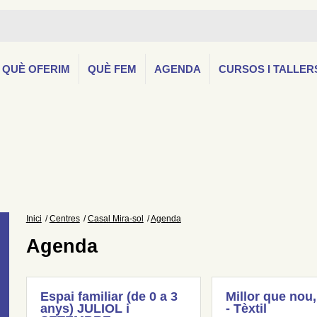
QUÈ OFERIM
QUÈ FEM
AGENDA
CURSOS I TALLER
Inici
Centres
Casal Mira-sol
Agenda
Agenda
Espai familiar (de 0 a 3
Millor que nou,
anys) JULIOL i
- Tèxtil