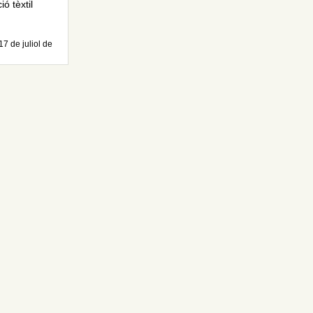
ó tèxtil
17 de juliol de