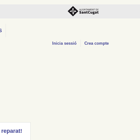
S
Inicia sessió
Crea compte
 reparat!