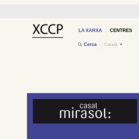
LA XARXA
CENTRES
Cerca
Català