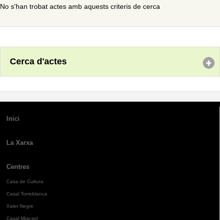
No s'han trobat actes amb aquests criteris de cerca
Cerca d'actes
Inici
La Xarxa
Centres
Casa de Cultura
Casal Torreblanca
Xalet Negre
Casal Mira-sol