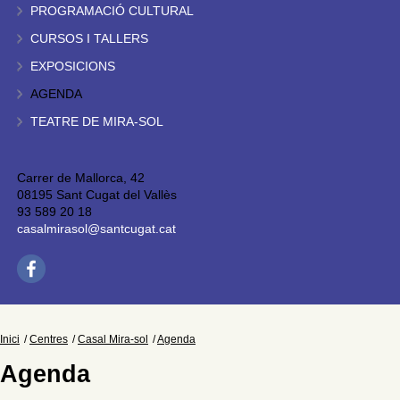
PROGRAMACIÓ CULTURAL
CURSOS I TALLERS
EXPOSICIONS
AGENDA
TEATRE DE MIRA-SOL
Carrer de Mallorca, 42
08195 Sant Cugat del Vallès
93 589 20 18
casalmirasol@santcugat.cat
Inici
Centres
Casal Mira-sol
Agenda
Agenda