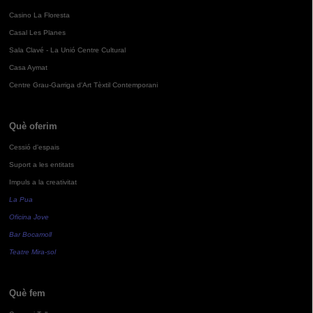
Casino La Floresta
Casal Les Planes
Sala Clavé - La Unió Centre Cultural
Casa Aymat
Centre Grau-Garriga d'Art Tèxtil Contemporani
Què oferim
Cessió d'espais
Suport a les entitats
Impuls a la creativitat
La Pua
Oficina Jove
Bar Bocamoll
Teatre Mira-sol
Què fem