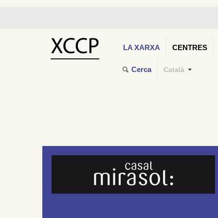
LA XARXA
CENTRES
Cerca
Català