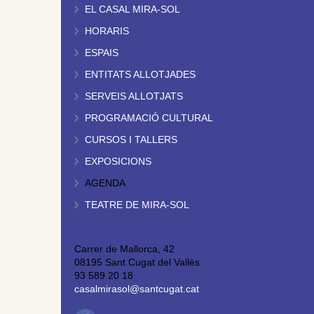
EL CASAL MIRA-SOL
HORARIS
ESPAIS
ENTITATS ALLOTJADES
SERVEIS ALLOTJATS
PROGRAMACIÓ CULTURAL
CURSOS I TALLERS
EXPOSICIONS
AGENDA
TEATRE DE MIRA-SOL
Carrer de Mallorca, 42
08195 Sant Cugat del Vallès
93 589 20 18
casalmirasol@santcugat.cat