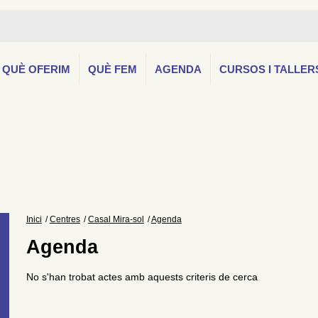
QUÈ OFERIM
QUÈ FEM
AGENDA
CURSOS I TALLER
Inici
Centres
Casal Mira-sol
Agenda
Agenda
No s'han trobat actes amb aquests criteris de cerca