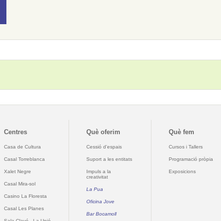
Centres
Què oferim
Què fem
Casa de Cultura
Cessió d'espais
Cursos i Tallers
Casal Torreblanca
Suport a les entitats
Programació pròpia
Xalet Negre
Impuls a la
Exposicions
creativitat
Casal Mira-sol
La Pua
Casino La Floresta
Oficina Jove
Casal Les Planes
Bar Bocamoll
Sala Clavé - La Unió