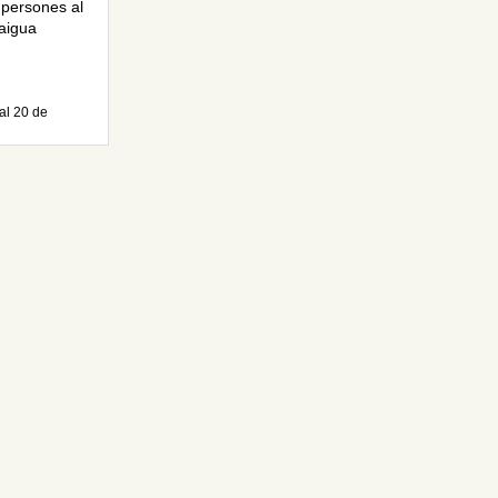
 persones al
’aigua
al 20 de