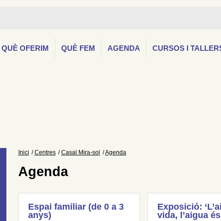
QUÈ OFERIM
QUÈ FEM
AGENDA
CURSOS I TALLER
Inici
Centres
Casal Mira-sol
Agenda
Agenda
Espai familiar (de 0 a 3
Exposició: ‘L’a
anys)
vida, l’aigua és