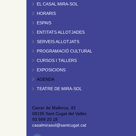
EL CASAL MIRA-SOL
HORARIS
ESPAIS
ENTITATS ALLOTJADES
SERVEIS ALLOTJATS
PROGRAMACIÓ CULTURAL
CURSOS I TALLERS
EXPOSICIONS
AGENDA
TEATRE DE MIRA-SOL
Carrer de Mallorca, 42
08195 Sant Cugat del Vallès
93 589 20 18
casalmirasol@santcugat.cat