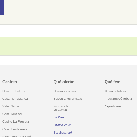
Centres
Què oferim
Què fem
Casa de Cultura
Cessió d'espais
Cursos i Tallers
Casal Torreblanca
Suport a les entitats
Programació pròpia
Xalet Negre
Impuls a la
Exposicions
creativitat
Casal Mira-sol
La Pua
Casino La Floresta
Oficina Jove
Casal Les Planes
Bar Bocamoll
Sala Clavé - La Unió