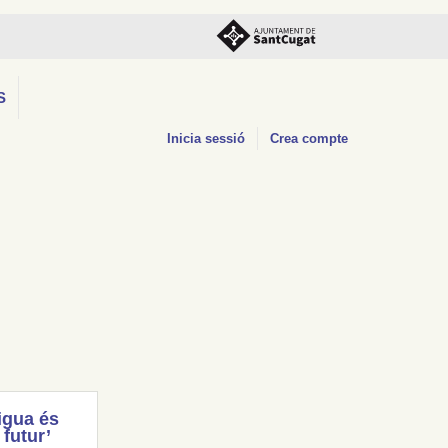
S
Inicia sessió
Crea compte
igua és
 futur’