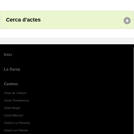
Cerca d'actes
Inici
La Xarxa
Centres
Casa de Cultura
Casal Torreblanca
Xalet Negre
Casal Mira-sol
Casino La Floresta
Casal Les Planes