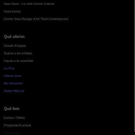
Sala Clavé - La Unió Centre Cultural
Casa Aymat
Centre Grau-Garriga d'Art Tèxtil Contemporani
Què oferim
Cessió d'espais
Suport a les entitats
Impuls a la creativitat
La Pua
Oficina Jove
Bar Bocamoll
Teatre Mira-sol
Què fem
Cursos i Tallers
Programació pròpia
Exposicions