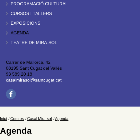
PROGRAMACIÓ CULTURAL
CURSOS I TALLERS
EXPOSICIONS
AGENDA
TEATRE DE MIRA-SOL
Carrer de Mallorca, 42
08195 Sant Cugat del Vallès
93 589 20 18
casalmirasol@santcugat.cat
Inici
Centres
Casal Mira-sol
Agenda
Agenda