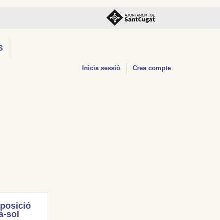
S
Inicia sessió
Crea compte
posició
a-sol