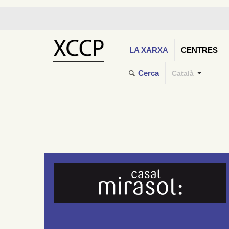
LA XARXA
CENTRES
Cerca
Català