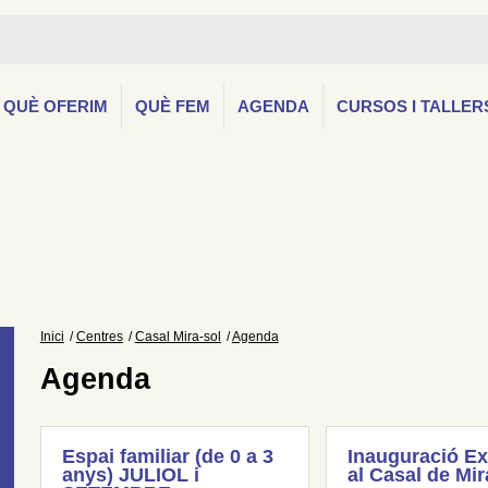
QUÈ OFERIM
QUÈ FEM
AGENDA
CURSOS I TALLER
Inici
Centres
Casal Mira-sol
Agenda
Agenda
Espai familiar (de 0 a 3
Inauguració Ex
anys) JULIOL i
al Casal de Mir