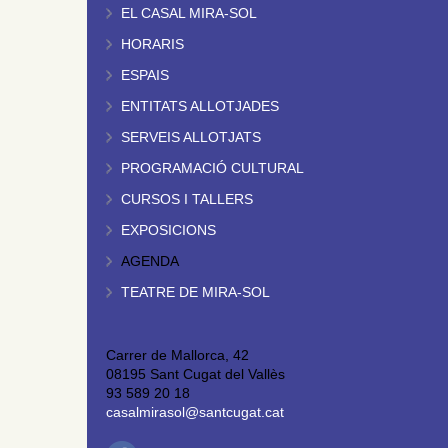
EL CASAL MIRA-SOL
HORARIS
ESPAIS
ENTITATS ALLOTJADES
SERVEIS ALLOTJATS
PROGRAMACIÓ CULTURAL
CURSOS I TALLERS
EXPOSICIONS
AGENDA
TEATRE DE MIRA-SOL
Carrer de Mallorca, 42
08195 Sant Cugat del Vallès
93 589 20 18
casalmirasol@santcugat.cat