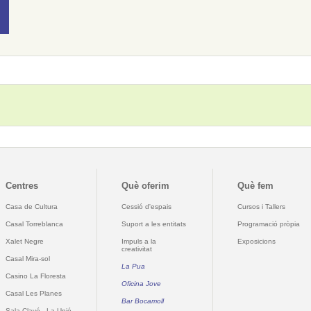
Centres
Què oferim
Què fem
Casa de Cultura
Cessió d'espais
Cursos i Tallers
Casal Torreblanca
Suport a les entitats
Programació pròpia
Xalet Negre
Impuls a la
Exposicions
creativitat
Casal Mira-sol
La Pua
Casino La Floresta
Oficina Jove
Casal Les Planes
Bar Bocamoll
Sala Clavé - La Unió