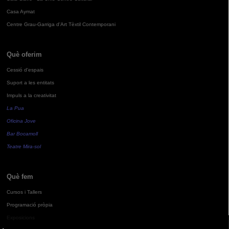
Casa Aymat
Centre Grau-Garriga d'Art Tèxtil Contemporani
Què oferim
Cessió d'espais
Suport a les entitats
Impuls a la creativitat
La Pua
Oficina Jove
Bar Bocamoll
Teatre Mira-sol
Què fem
Cursos i Tallers
Programació pròpia
Exposicions