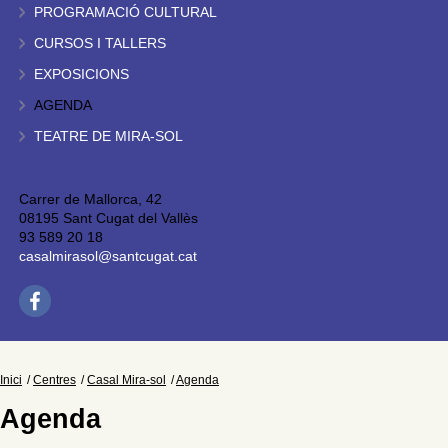
PROGRAMACIÓ CULTURAL
CURSOS I TALLERS
EXPOSICIONS
AGENDA
TEATRE DE MIRA-SOL
Carrer de Mallorca, 42
08195 Sant Cugat del Vallès
93 589 20 18
casalmirasol@santcugat.cat
Inici
Centres
Casal Mira-sol
Agenda
Agenda