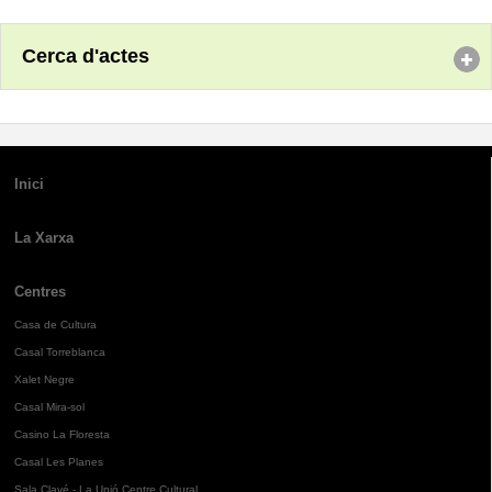
Cerca d'actes
Inici
La Xarxa
Centres
Casa de Cultura
Casal Torreblanca
Xalet Negre
Casal Mira-sol
Casino La Floresta
Casal Les Planes
Sala Clavé - La Unió Centre Cultural