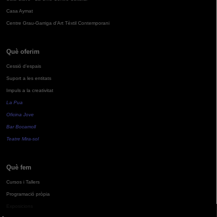
Casa Aymat
Centre Grau-Garriga d'Art Tèxtil Contemporani
Què oferim
Cessió d'espais
Suport a les entitats
Impuls a la creativitat
La Pua
Oficina Jove
Bar Bocamoll
Teatre Mira-sol
Què fem
Cursos i Tallers
Programació pròpia
Exposicions