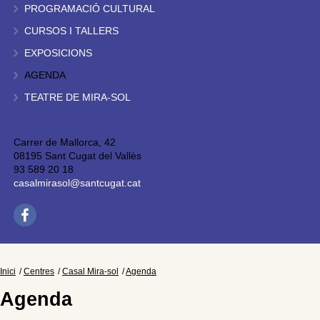
PROGRAMACIÓ CULTURAL
CURSOS I TALLERS
EXPOSICIONS
AGENDA
TEATRE DE MIRA-SOL
Carrer de Mallorca, 42
08195 Sant Cugat del Vallès
93 589 20 18
casalmirasol@santcugat.cat
Inici
Centres
Casal Mira-sol
Agenda
Agenda