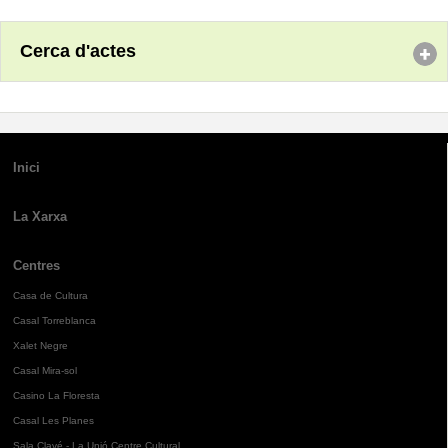
Cerca d'actes
Inici
La Xarxa
Centres
Casa de Cultura
Casal Torreblanca
Xalet Negre
Casal Mira-sol
Casino La Floresta
Casal Les Planes
Sala Clavé - La Unió Centre Cultural