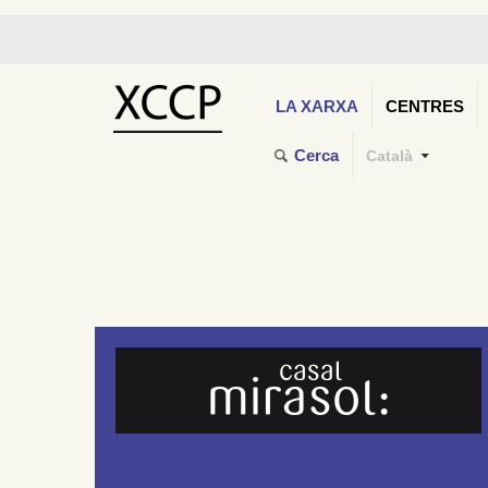
LA XARXA
CENTRES
Cerca
Català