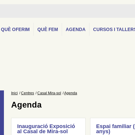
QUÈ OFERIM
QUÈ FEM
AGENDA
CURSOS I TALLER
Inici
Centres
Casal Mira-sol
Agenda
Agenda
Inauguració Exposició
Espai familiar 
al Casal de Mira-sol
anys)