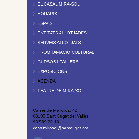
EL CASAL MIRA-SOL
HORARIS
ESPAIS
ENTITATS ALLOTJADES
SERVEIS ALLOTJATS
PROGRAMACIÓ CULTURAL
CURSOS I TALLERS
EXPOSICIONS
AGENDA
TEATRE DE MIRA-SOL
Carrer de Mallorca, 42
08195 Sant Cugat del Vallès
93 589 20 18
casalmirasol@santcugat.cat