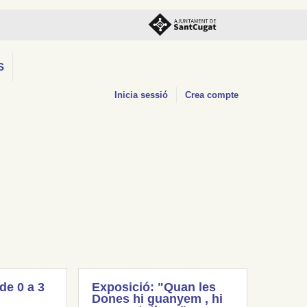
S
Inicia sessió
Crea compte
(de 0 a 3
Exposició: "Quan les
Dones hi guanyem , hi