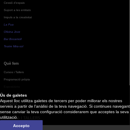
Cessió d'espais
Suport a les entitats
Impuls a la creativitat
La Pua
Oficina Jove
Bar Bocamoll
Teatre Mira-sol
Què fem
Cursos i Tallers
Programació pròpia
Exposicions
Ús de galetes
Aquest lloc utilitza galetes de tercers per poder millorar els nostres
Agenda
serveis a partir de l'anàlisi de la teva navegació. Si continues navegant
sense canviar la teva configuració considerarem que acceptes la seva
utilització.
CURSOS I TALLERS
Accepto