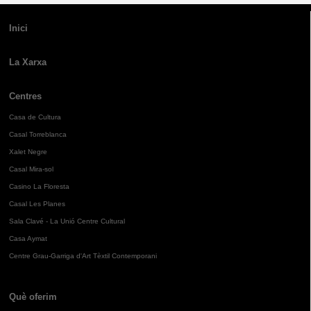
Inici
La Xarxa
Centres
Casa de Cultura
Casal Torreblanca
Xalet Negre
Casal Mira-sol
Casino La Floresta
Casal Les Planes
Sala Clavé - La Unió Centre Cultural
Casa Aymat
Centre Grau-Garriga d'Art Tèxtil Contemporani
Què oferim