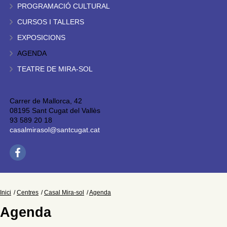
PROGRAMACIÓ CULTURAL
CURSOS I TALLERS
EXPOSICIONS
AGENDA
TEATRE DE MIRA-SOL
Carrer de Mallorca, 42
08195 Sant Cugat del Vallès
93 589 20 18
casalmirasol@santcugat.cat
Inici
Centres
Casal Mira-sol
Agenda
Agenda