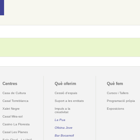
Centres
Què oferim
Què fem
Casa de Cultura
Cessió d'espais
Cursos i Tallers
Casal Torreblanca
Suport a les entitats
Programació pròpia
Xalet Negre
Impuls a la
Exposicions
creativitat
Casal Mira-sol
La Pua
Casino La Floresta
Oficina Jove
Casal Les Planes
Bar Bocamoll
Sala Clavé - La Unió