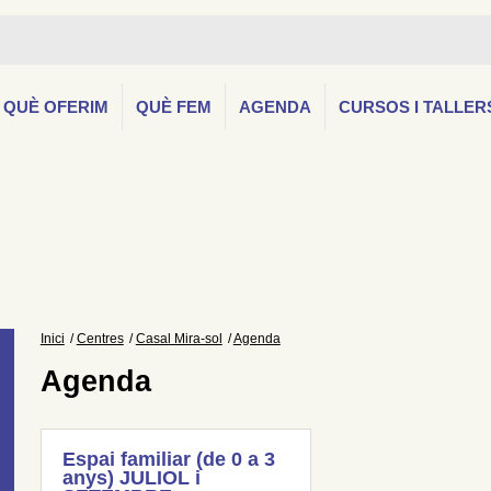
QUÈ OFERIM
QUÈ FEM
AGENDA
CURSOS I TALLER
Inici
Centres
Casal Mira-sol
Agenda
Agenda
Espai familiar (de 0 a 3
anys) JULIOL i