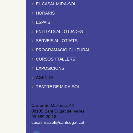
EL CASAL MIRA-SOL
HORARIS
ESPAIS
ENTITATS ALLOTJADES
SERVEIS ALLOTJATS
PROGRAMACIÓ CULTURAL
CURSOS I TALLERS
EXPOSICIONS
AGENDA
TEATRE DE MIRA-SOL
Carrer de Mallorca, 42
08195 Sant Cugat del Vallès
93 589 20 18
casalmirasol@santcugat.cat