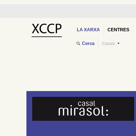
LA XARXA
CENTRES
Cerca
Català