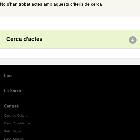
No s'han trobat actes amb aquests criteris de cerca
Cerca d'actes
Inici
La Xarxa
Centres
Casa de Cultura
Casal Torreblanca
Xalet Negre
Casal Mira-sol