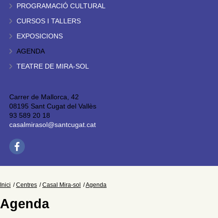
PROGRAMACIÓ CULTURAL
CURSOS I TALLERS
EXPOSICIONS
AGENDA
TEATRE DE MIRA-SOL
Carrer de Mallorca, 42
08195 Sant Cugat del Vallès
93 589 20 18
casalmirasol@santcugat.cat
Inici
Centres
Casal Mira-sol
Agenda
Agenda