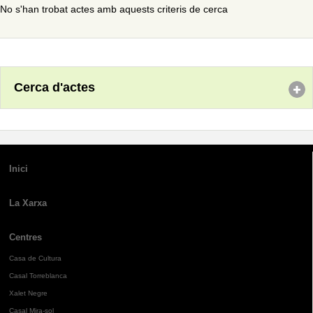
No s'han trobat actes amb aquests criteris de cerca
Cerca d'actes
Inici
La Xarxa
Centres
Casa de Cultura
Casal Torreblanca
Xalet Negre
Casal Mira-sol