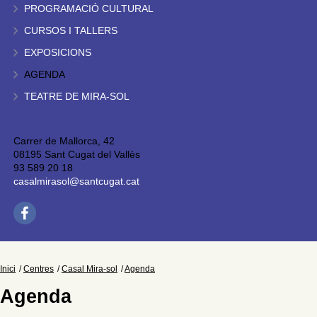
PROGRAMACIÓ CULTURAL
CURSOS I TALLERS
EXPOSICIONS
AGENDA
TEATRE DE MIRA-SOL
Carrer de Mallorca, 42
08195 Sant Cugat del Vallès
93 589 20 18
casalmirasol@santcugat.cat
Inici
Centres
Casal Mira-sol
Agenda
Agenda