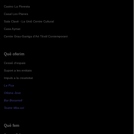
Casino La Floresta
Casal Les Planes
Sala Clavé - La Unió Centre Cultural
Casa Aymat
Centre Grau-Garriga d'Art Tèxtil Contemporani
Què oferim
Cessió d'espais
Suport a les entitats
Impuls a la creativitat
La Pua
Oficina Jove
Bar Bocamoll
Teatre Mira-sol
Què fem