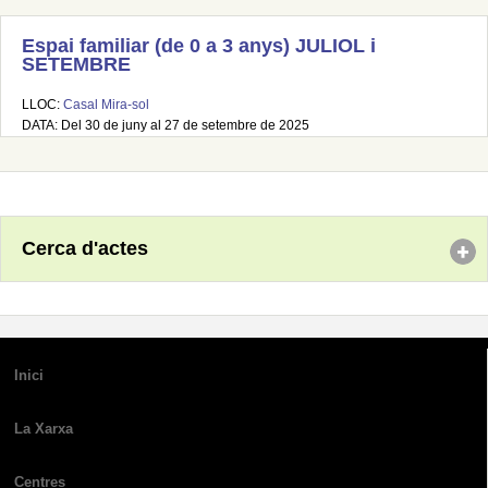
Espai familiar (de 0 a 3 anys) JULIOL i
SETEMBRE
LLOC:
Casal Mira-sol
DATA: Del 30 de juny al 27 de setembre de 2025
Cerca d'actes
Inici
La Xarxa
Centres