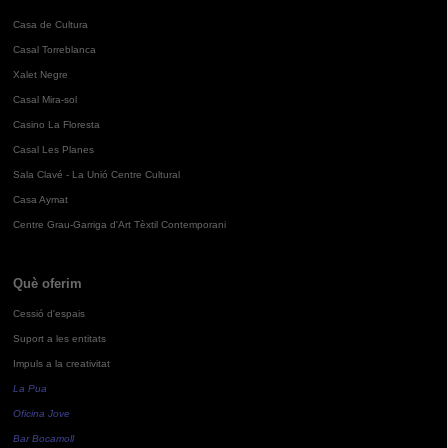
Casa de Cultura
Casal Torreblanca
Xalet Negre
Casal Mira-sol
Casino La Floresta
Casal Les Planes
Sala Clavé - La Unió Centre Cultural
Casa Aymat
Centre Grau-Garriga d'Art Tèxtil Contemporani
Què oferim
Cessió d'espais
Suport a les entitats
Impuls a la creativitat
La Pua
Oficina Jove
Bar Bocamoll