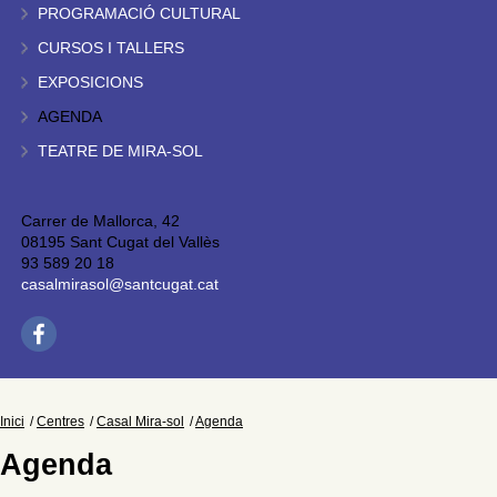
PROGRAMACIÓ CULTURAL
CURSOS I TALLERS
EXPOSICIONS
AGENDA
TEATRE DE MIRA-SOL
Carrer de Mallorca, 42
08195 Sant Cugat del Vallès
93 589 20 18
casalmirasol@santcugat.cat
Inici
Centres
Casal Mira-sol
Agenda
Agenda