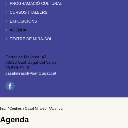
PROGRAMACIÓ CULTURAL
CURSOS I TALLERS
EXPOSICIONS
AGENDA
TEATRE DE MIRA-SOL
Carrer de Mallorca, 42
08195 Sant Cugat del Vallès
93 589 20 18
casalmirasol@santcugat.cat
Inici
Centres
Casal Mira-sol
Agenda
Agenda