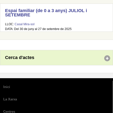
Espai familiar (de 0 a 3 anys) JULIOL i
SETEMBRE
LLOC:
Casal Mira-sol
DATA: Del 30 de juny al 27 de setembre de 2025
Cerca d'actes
Inici
La Xarxa
Centres