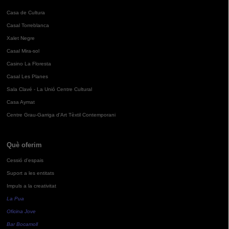
Casa de Cultura
Casal Torreblanca
Xalet Negre
Casal Mira-sol
Casino La Floresta
Casal Les Planes
Sala Clavé - La Unió Centre Cultural
Casa Aymat
Centre Grau-Garriga d'Art Tèxtil Contemporani
Què oferim
Cessió d'espais
Suport a les entitats
Impuls a la creativitat
La Pua
Oficina Jove
Bar Bocamoll