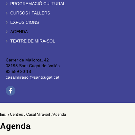
PROGRAMACIÓ CULTURAL
CURSOS I TALLERS
EXPOSICIONS
AGENDA
TEATRE DE MIRA-SOL
Carrer de Mallorca, 42
08195 Sant Cugat del Vallès
93 589 20 18
casalmirasol@santcugat.cat
Inici
Centres
Casal Mira-sol
Agenda
Agenda