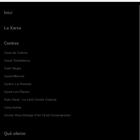
Inici
La Xarxa
Centres
Casa de Cultura
Casal Torreblanca
Xalet Negre
Casal Mira-sol
Casino La Floresta
Casal Les Planes
Sala Clavé - La Unió Centre Cultural
Casa Aymat
Centre Grau-Garriga d'Art Tèxtil Contemporani
Què oferim