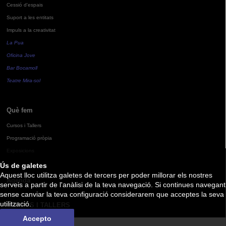
Cessió d'espais
Suport a les entitats
Impuls a la creativitat
La Pua
Oficina Jove
Bar Bocamoll
Teatre Mira-sol
Què fem
Cursos i Tallers
Programació pròpia
Exposicions
Ús de galetes
Aquest lloc utilitza galetes de tercers per poder millorar els nostres
Agenda
serveis a partir de l'anàlisi de la teva navegació. Si continues navegant
sense canviar la teva configuració considerarem que acceptes la seva
utilització.
CURSOS I TALLERS
Accepto