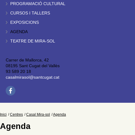
PROGRAMACIÓ CULTURAL
CURSOS I TALLERS
EXPOSICIONS
AGENDA
TEATRE DE MIRA-SOL
Carrer de Mallorca, 42
08195 Sant Cugat del Vallès
93 589 20 18
casalmirasol@santcugat.cat
Inici
Centres
Casal Mira-sol
Agenda
Agenda