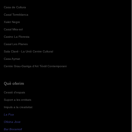
Casa de Cultura
Casal Torreblanca
Xalet Negre
Casal Mira-sol
Casino La Floresta
Casal Les Planes
Sala Clavé - La Unió Centre Cultural
Casa Aymat
Centre Grau-Garriga d'Art Tèxtil Contemporani
Què oferim
Cessió d'espais
Suport a les entitats
Impuls a la creativitat
La Pua
Oficina Jove
Bar Bocamoll