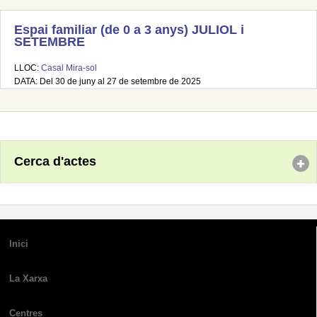
Espai familiar (de 0 a 3 anys) JULIOL i
SETEMBRE
LLOC:
Casal Mira-sol
DATA: Del 30 de juny al 27 de setembre de 2025
Cerca d'actes
Inici
La Xarxa
Centres