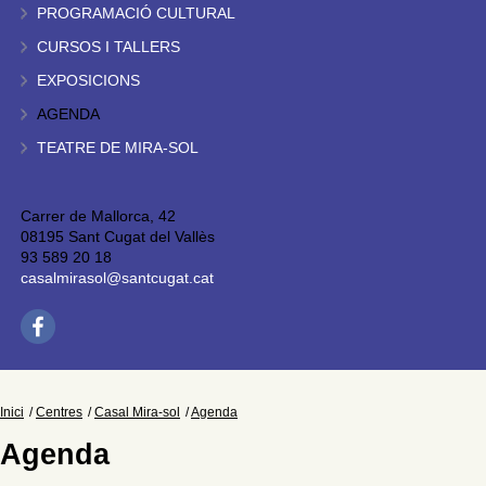
PROGRAMACIÓ CULTURAL
CURSOS I TALLERS
EXPOSICIONS
AGENDA
TEATRE DE MIRA-SOL
Carrer de Mallorca, 42
08195 Sant Cugat del Vallès
93 589 20 18
casalmirasol@santcugat.cat
Inici
Centres
Casal Mira-sol
Agenda
Agenda