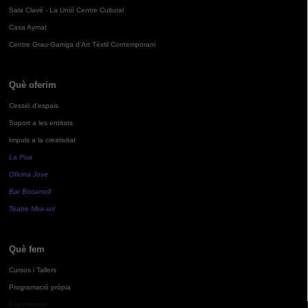
Sala Clavé - La Unió Centre Cultural
Casa Aymat
Centre Grau-Garriga d'Art Tèxtil Contemporani
Què oferim
Cessió d'espais
Suport a les entitats
Impuls a la creativitat
La Pua
Oficina Jove
Bar Bocamoll
Teatre Mira-sol
Què fem
Cursos i Tallers
Programació pròpia
Exposicions