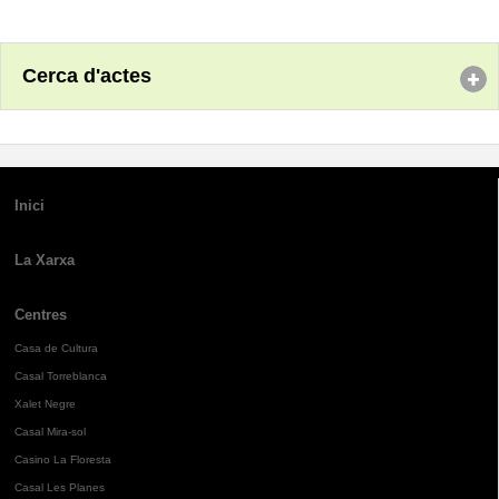
Cerca d'actes
Inici
La Xarxa
Centres
Casa de Cultura
Casal Torreblanca
Xalet Negre
Casal Mira-sol
Casino La Floresta
Casal Les Planes