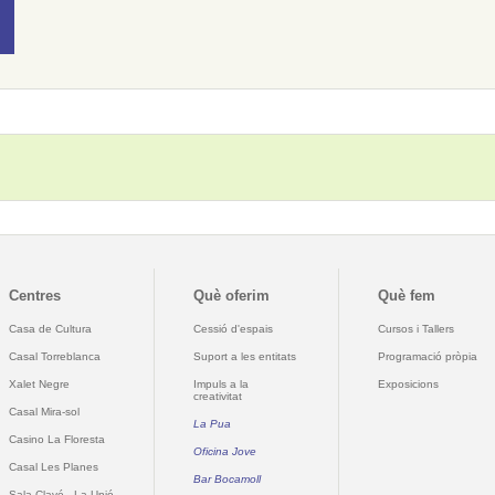
Centres
Què oferim
Què fem
Casa de Cultura
Cessió d'espais
Cursos i Tallers
Casal Torreblanca
Suport a les entitats
Programació pròpia
Xalet Negre
Impuls a la
Exposicions
creativitat
Casal Mira-sol
La Pua
Casino La Floresta
Oficina Jove
Casal Les Planes
Bar Bocamoll
Sala Clavé - La Unió