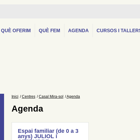
QUÈ OFERIM
QUÈ FEM
AGENDA
CURSOS I TALLER
Inici
Centres
Casal Mira-sol
Agenda
Agenda
Espai familiar (de 0 a 3
anys) JULIOL i