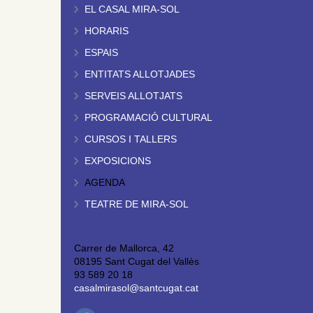
EL CASAL MIRA-SOL
HORARIS
ESPAIS
ENTITATS ALLOTJADES
SERVEIS ALLOTJATS
PROGRAMACIÓ CULTURAL
CURSOS I TALLERS
EXPOSICIONS
AGENDA
TEATRE DE MIRA-SOL
Carrer de Mallorca, 42
08195 Sant Cugat del Vallès
93 589 20 18
casalmirasol@santcugat.cat