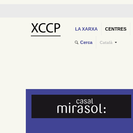
LA XARXA
CENTRES
Cerca
Català