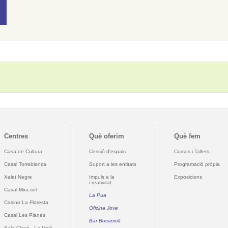
Centres
Què oferim
Què fem
Casa de Cultura
Cessió d'espais
Cursos i Tallers
Casal Torreblanca
Suport a les entitats
Programació pròpia
Xalet Negre
Impuls a la
Exposicions
creativitat
Casal Mira-sol
La Pua
Casino La Floresta
Oficina Jove
Casal Les Planes
Bar Bocamoll
Sala Clavé - La Unió