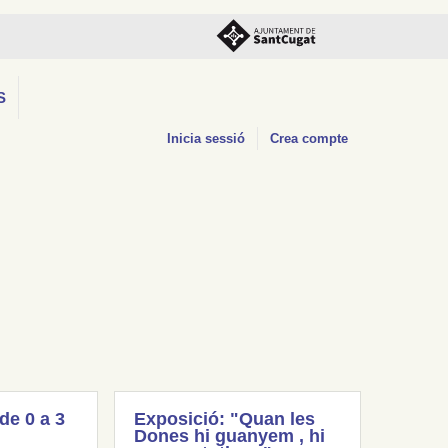
S
Inicia sessió
Crea compte
(de 0 a 3
Exposició: "Quan les
Dones hi guanyem , hi