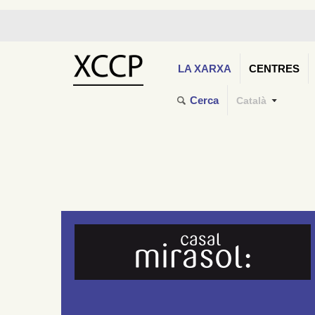
LA XARXA
CENTRES
Cerca
Català