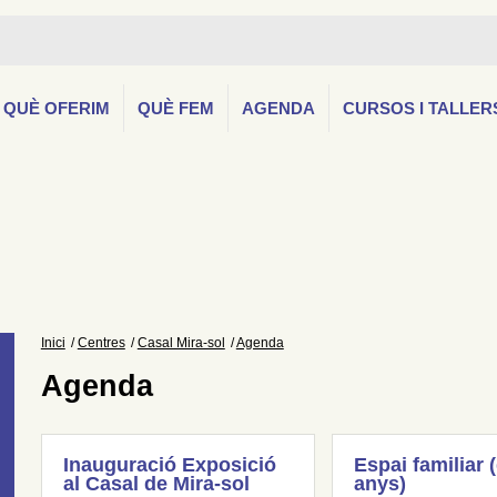
QUÈ OFERIM
QUÈ FEM
AGENDA
CURSOS I TALLER
Inici
Centres
Casal Mira-sol
Agenda
Agenda
Inauguració Exposició
Espai familiar 
al Casal de Mira-sol
anys)