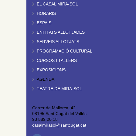
EL CASAL MIRA-SOL
HORARIS
ESPAIS
ENTITATS ALLOTJADES
SERVEIS ALLOTJATS
PROGRAMACIÓ CULTURAL
CURSOS I TALLERS
EXPOSICIONS
AGENDA
TEATRE DE MIRA-SOL
Carrer de Mallorca, 42
08195 Sant Cugat del Vallès
93 589 20 18
casalmirasol@santcugat.cat